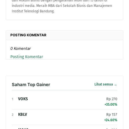
dan Hukum Bisnis dengan pengalaman lebih dari 15 tahun di
industri media. Meraih MBA dari Sekolah Bisnis dan Manajemen
Institut Teknologi Bandung.
POSTING KOMENTAR
0 Komentar
Posting Komentar
Saham Top Gainer
Lihat semua →
VOKS
Rp 270
1
+35.00%
KBLV
Rp 157
2
+24.60%