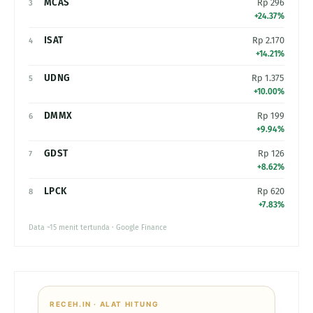
MCAS
Rp 296
3
+24.37%
ISAT
Rp 2.170
4
+14.21%
UDNG
Rp 1.375
5
+10.00%
DMMX
Rp 199
6
+9.94%
GDST
Rp 126
7
+8.62%
LPCK
Rp 620
8
+7.83%
Data ~15 menit tertunda · Google Finance
RECEH.IN · ALAT HITUNG