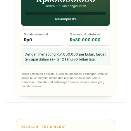
setara 6 bulan pengeluaran
Terkumpul 0%
Sudah terkumpul
Sisa yang dibutuhkan
Rp0
Rp30.000.000
Dengan menabung Rp1.000.000 per bulan, target
tercapai dalam sekitar
2 tahun 6 bulan
lagi.
Hanya gambaran edukatif, bukan rekomendasi keuangan. Patokan
jumlah bulan bersifat umum dan bisa berbeda sesuai kondisi
pribadimu. Dana darurat sebaiknya disimpan di instrumen yang
mudah dicairkan.
RECEH.IN · TES SINGKAT