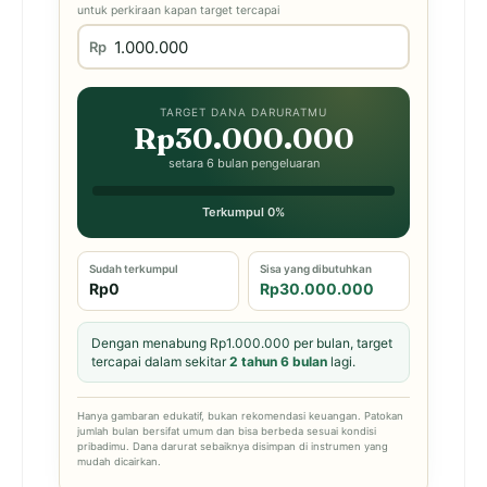
untuk perkiraan kapan target tercapai
Rp
TARGET DANA DARURATMU
Rp30.000.000
setara 6 bulan pengeluaran
Terkumpul 0%
Sudah terkumpul
Sisa yang dibutuhkan
Rp0
Rp30.000.000
Dengan menabung Rp1.000.000 per bulan, target
tercapai dalam sekitar
2 tahun 6 bulan
lagi.
Hanya gambaran edukatif, bukan rekomendasi keuangan. Patokan
jumlah bulan bersifat umum dan bisa berbeda sesuai kondisi
pribadimu. Dana darurat sebaiknya disimpan di instrumen yang
mudah dicairkan.