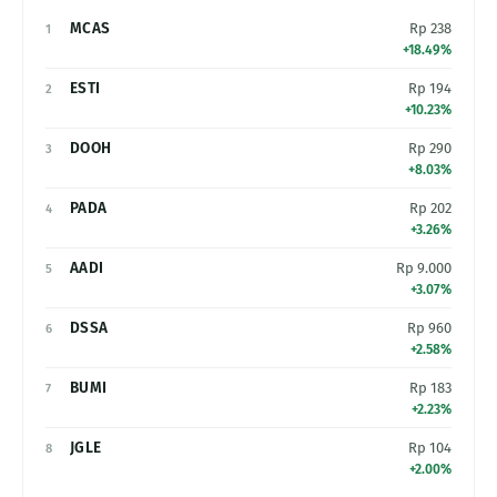
MCAS
Rp 238
1
+18.49%
ESTI
Rp 194
2
+10.23%
DOOH
Rp 290
3
+8.03%
PADA
Rp 202
4
+3.26%
AADI
Rp 9.000
5
+3.07%
DSSA
Rp 960
6
+2.58%
BUMI
Rp 183
7
+2.23%
JGLE
Rp 104
8
+2.00%