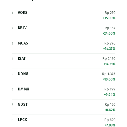
VOKS
Rp 270
1
+35.00%
KBLV
Rp 157
2
+24.60%
MCAS
Rp 296
3
+24.37%
ISAT
Rp 2.170
4
+14.21%
UDNG
Rp 1.375
5
+10.00%
DMMX
Rp 199
6
+9.94%
GDST
Rp 126
7
+8.62%
LPCK
Rp 620
8
+7.83%