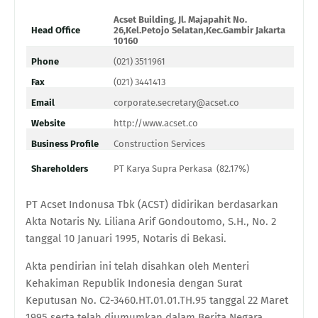
Acset Building, Jl. Majapahit No.
Head Office
26,Kel.Petojo Selatan,Kec.Gambir Jakarta
10160
Phone
(021) 3511961
Fax
(021) 3441413
Email
corporate.secretary@acset.co
Website
http://www.acset.co
Business Profile
Construction Services
Shareholders
PT Karya Supra Perkasa (82.17%)
PT Acset Indonusa Tbk (ACST)
didirikan
berdasarkan
Akta Notaris Ny. Liliana Arif Gondoutomo, S.H., No. 2
tanggal 10 Januari 1995, Notaris di Bekasi.
Akta pendirian ini telah disahkan oleh Menteri
Kehakiman Republik Indonesia dengan Surat
Keputusan No. C2-3460.HT.01.01.TH.95 tanggal 22 Maret
1995 serta telah diumumkan dalam Berita Negara