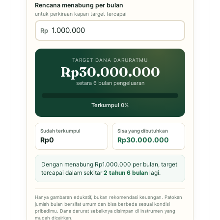
Rencana menabung per bulan
untuk perkiraan kapan target tercapai
Rp
TARGET DANA DARURATMU
Rp30.000.000
setara 6 bulan pengeluaran
Terkumpul 0%
Sudah terkumpul
Sisa yang dibutuhkan
Rp0
Rp30.000.000
Dengan menabung Rp1.000.000 per bulan, target
tercapai dalam sekitar
2 tahun 6 bulan
lagi.
Hanya gambaran edukatif, bukan rekomendasi keuangan. Patokan
jumlah bulan bersifat umum dan bisa berbeda sesuai kondisi
pribadimu. Dana darurat sebaiknya disimpan di instrumen yang
mudah dicairkan.