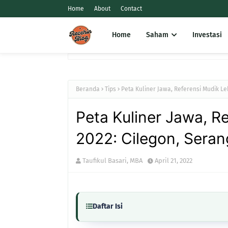
Home
About
Contact
Home
Saham
Investasi
Beranda
Tips
Peta Kuliner Jawa, Referensi Mudik Le
Peta Kuliner Jawa, R
2022: Cilegon, Seran
Taufikul Basari, MBA
April 21, 2022
Daftar Isi