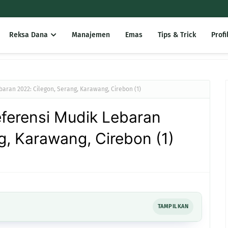
Reksa Dana
Manajemen
Emas
Tips & Trick
Profi
baran 2022: Cilegon, Serang, Karawang, Cirebon (1)
eferensi Mudik Lebaran
g, Karawang, Cirebon (1)
TAMPILKAN