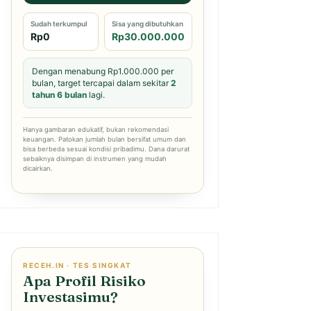
Sudah terkumpul
Sisa yang dibutuhkan
Rp0
Rp30.000.000
Dengan menabung Rp1.000.000 per
bulan, target tercapai dalam sekitar
2
tahun 6 bulan
lagi.
Hanya gambaran edukatif, bukan rekomendasi
keuangan. Patokan jumlah bulan bersifat umum dan
bisa berbeda sesuai kondisi pribadimu. Dana darurat
sebaiknya disimpan di instrumen yang mudah
dicairkan.
RECEH.IN · TES SINGKAT
Apa Profil Risiko
Investasimu?