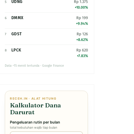
UDNG
Rp 1.375
5
+10.00%
DMMX
Rp 199
6
+9.94%
GDST
Rp 126
7
+8.62%
LPCK
Rp 620
8
+7.83%
Data ~15 menit tertunda · Google Finance
RECEH.IN · ALAT HITUNG
Kalkulator Dana
Darurat
Pengeluaran rutin per bulan
total kebutuhan wajib tiap bulan