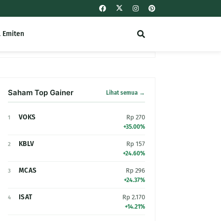
l Emiten
Saham Top Gainer
Lihat semua →
VOKS
Rp 270
1
+35.00%
KBLV
Rp 157
2
+24.60%
MCAS
Rp 296
3
+24.37%
ISAT
Rp 2.170
4
+14.21%