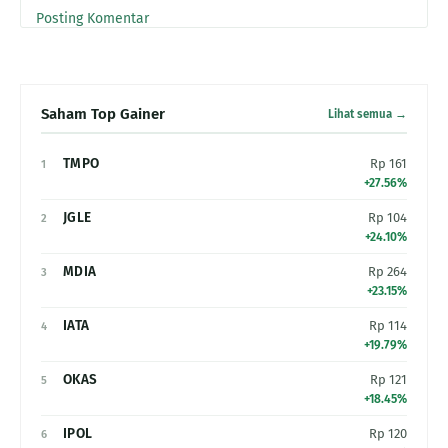
Posting Komentar
Saham Top Gainer
Lihat semua →
TMPO
Rp 161
1
+27.56%
JGLE
Rp 104
2
+24.10%
MDIA
Rp 264
3
+23.15%
IATA
Rp 114
4
+19.79%
OKAS
Rp 121
5
+18.45%
IPOL
Rp 120
6