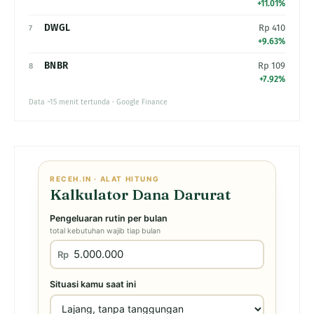
+11.01%
DWGL
Rp 410
7
+9.63%
BNBR
Rp 109
8
+7.92%
Data ~15 menit tertunda · Google Finance
RECEH.IN · ALAT HITUNG
Kalkulator Dana Darurat
Pengeluaran rutin per bulan
total kebutuhan wajib tiap bulan
Rp
Situasi kamu saat ini