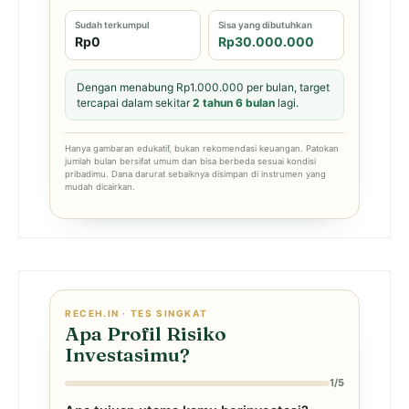
Sudah terkumpul
Sisa yang dibutuhkan
Rp0
Rp30.000.000
Dengan menabung Rp1.000.000 per bulan, target
tercapai dalam sekitar
2 tahun 6 bulan
lagi.
Hanya gambaran edukatif, bukan rekomendasi keuangan. Patokan
jumlah bulan bersifat umum dan bisa berbeda sesuai kondisi
pribadimu. Dana darurat sebaiknya disimpan di instrumen yang
mudah dicairkan.
RECEH.IN · TES SINGKAT
Apa Profil Risiko
Investasimu?
1/5