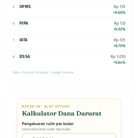
OPMS
Rp 135
5
+9.60%
PIPA
Rp 133
6
+9.02%
IATA
Rp 125
7
+8.70%
DSSA
Rp 1.010
8
+5.64%
Data ~15 menit tertunda · Google Finance
RECEH.IN · ALAT HITUNG
Kalkulator Dana Darurat
Pengeluaran rutin per bulan
total kebutuhan wajib tiap bulan