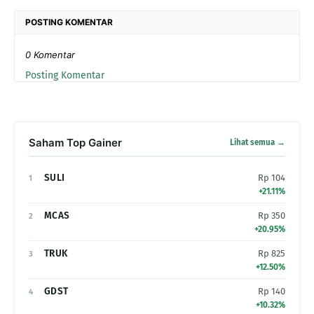
POSTING KOMENTAR
0 Komentar
Posting Komentar
Saham Top Gainer
Lihat semua →
SULI
Rp 104
1
+21.11%
MCAS
Rp 350
2
+20.95%
TRUK
Rp 825
3
+12.50%
GDST
Rp 140
4
+10.32%