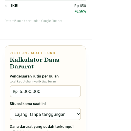
IKBI
Rp 650
8
+6.56%
Data ~15 menit tertunda · Google Finance
RECEH.IN · ALAT HITUNG
Kalkulator Dana
Darurat
Pengeluaran rutin per bulan
total kebutuhan wajib tiap bulan
Rp
Situasi kamu saat ini
Dana darurat yang sudah terkumpul