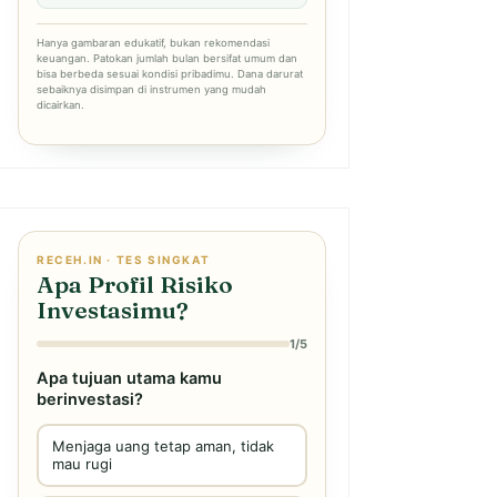
Hanya gambaran edukatif, bukan rekomendasi
keuangan. Patokan jumlah bulan bersifat umum dan
bisa berbeda sesuai kondisi pribadimu. Dana darurat
sebaiknya disimpan di instrumen yang mudah
dicairkan.
RECEH.IN · TES SINGKAT
Apa Profil Risiko
Investasimu?
1/5
Apa tujuan utama kamu
berinvestasi?
Menjaga uang tetap aman, tidak
mau rugi