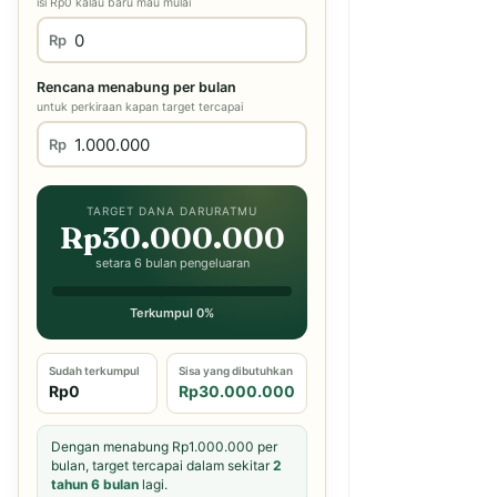
isi Rp0 kalau baru mau mulai
Rp
Rencana menabung per bulan
untuk perkiraan kapan target tercapai
Rp
TARGET DANA DARURATMU
Rp30.000.000
setara 6 bulan pengeluaran
Terkumpul 0%
Sudah terkumpul
Sisa yang dibutuhkan
Rp0
Rp30.000.000
Dengan menabung Rp1.000.000 per
bulan, target tercapai dalam sekitar
2
tahun 6 bulan
lagi.