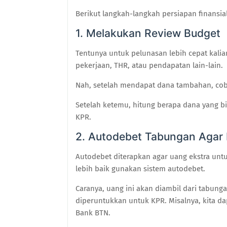
Berikut langkah-langkah persiapan finansia
1. Melakukan Review Budget
Tentunya untuk pelunasan lebih cepat kalia
pekerjaan, THR, atau pendapatan lain-lain.
Nah, s
etelah mendapat dana tambahan,
cob
Setelah
ketemu,
hitung berapa dana yang b
KPR.
2. Autodebet Tabungan Agar
Autodebet
diterapkan agar
uang ekstra untu
lebih baik gunakan sistem autodebet.
Caranya, u
ang ini akan diambil dari tabu
diperuntukkan untuk KPR.
Misalnya, kita d
Bank BTN.