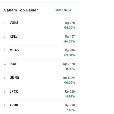
Saham Top Gainer
Lihat semua →
VOKS
Rp 270
1
+35.00%
KBLV
Rp 157
2
+24.60%
MCAS
Rp 296
3
+24.37%
ISAT
Rp 2.170
4
+14.21%
UDNG
Rp 1.375
5
+10.00%
LPCK
Rp 620
6
+7.83%
TRUK
Rp 720
7
+7.46%