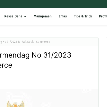
Reksa Dana
Manajemen
Emas
Tips & Trick
Profi
 No 31/2023 Terkait Social Commerce
ermendag No 31/2023
erce