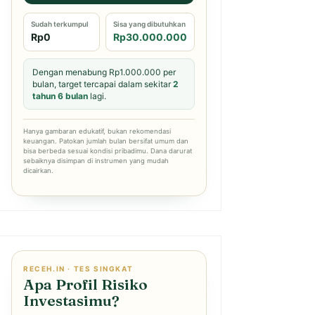
Sudah terkumpul
Sisa yang dibutuhkan
Rp0
Rp30.000.000
Dengan menabung Rp1.000.000 per
bulan, target tercapai dalam sekitar
2
tahun 6 bulan
lagi.
Hanya gambaran edukatif, bukan rekomendasi
keuangan. Patokan jumlah bulan bersifat umum dan
bisa berbeda sesuai kondisi pribadimu. Dana darurat
sebaiknya disimpan di instrumen yang mudah
dicairkan.
RECEH.IN · TES SINGKAT
Apa Profil Risiko
Investasimu?