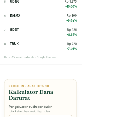
UDNG
Rp 1.375
5
+10.00%
DMMX
Rp 199
6
+9.94%
GDST
Rp 126
7
+8.62%
TRUK
Rp 720
8
+7.46%
Data ~15 menit tertunda · Google Finance
RECEH.IN · ALAT HITUNG
Kalkulator Dana
Darurat
Pengeluaran rutin per bulan
total kebutuhan wajib tiap bulan