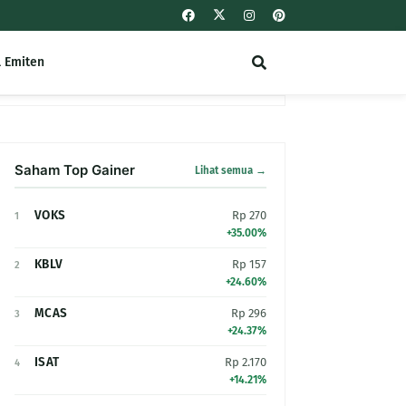
l Emiten
Saham Top Gainer
Lihat semua →
VOKS
Rp 270
1
+35.00%
KBLV
Rp 157
2
+24.60%
MCAS
Rp 296
3
+24.37%
ISAT
Rp 2.170
4
+14.21%