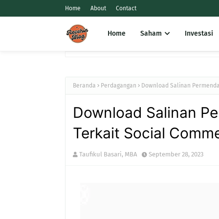
Home
About
Contact
Home
Saham
Investasi
Beranda
Perdagangan
Download Salinan Permendag
Download Salinan P
Terkait Social Comm
Taufikul Basari, MBA
September 28, 2023