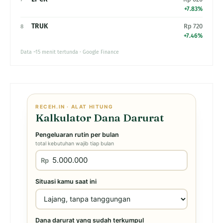
+7.83%
TRUK
Rp 720
8
+7.46%
Data ~15 menit tertunda · Google Finance
RECEH.IN · ALAT HITUNG
Kalkulator Dana Darurat
Pengeluaran rutin per bulan
total kebutuhan wajib tiap bulan
Rp
Situasi kamu saat ini
Dana darurat yang sudah terkumpul