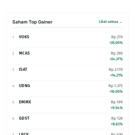
Saham Top Gainer
Lihat semua →
VOKS
Rp 270
1
+35.00%
MCAS
Rp 296
2
+24.37%
ISAT
Rp 2.170
3
+14.21%
UDNG
Rp 1.375
4
+10.00%
DMMX
Rp 199
5
+9.94%
GDST
Rp 126
6
+8.62%
LPCK
Rp 620
7