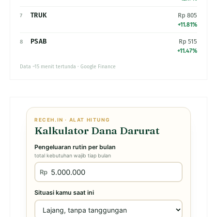
TRUK
Rp 805
7
+11.81%
PSAB
Rp 515
8
+11.47%
Data ~15 menit tertunda · Google Finance
RECEH.IN · ALAT HITUNG
Kalkulator Dana Darurat
Pengeluaran rutin per bulan
total kebutuhan wajib tiap bulan
Rp
Situasi kamu saat ini