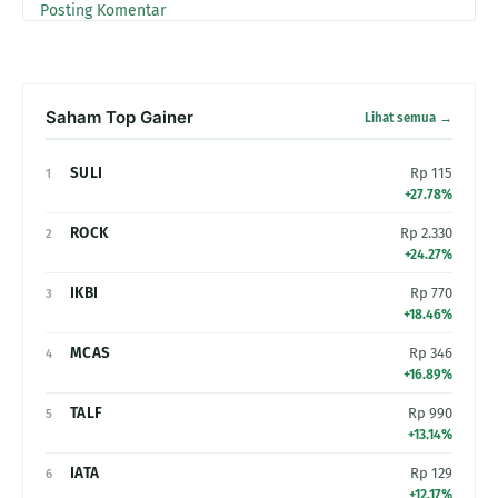
Posting Komentar
Saham Top Gainer
Lihat semua →
SULI
Rp 115
1
+27.78%
ROCK
Rp 2.330
2
+24.27%
IKBI
Rp 770
3
+18.46%
MCAS
Rp 346
4
+16.89%
TALF
Rp 990
5
+13.14%
IATA
Rp 129
6
+12.17%