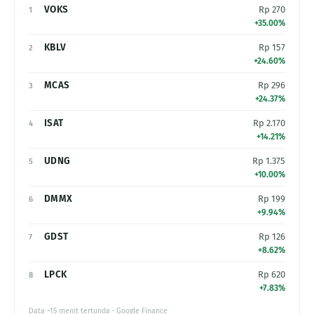
VOKS
Rp 270
1
+35.00%
KBLV
Rp 157
2
+24.60%
MCAS
Rp 296
3
+24.37%
ISAT
Rp 2.170
4
+14.21%
UDNG
Rp 1.375
5
+10.00%
DMMX
Rp 199
6
+9.94%
GDST
Rp 126
7
+8.62%
LPCK
Rp 620
8
+7.83%
Data ~15 menit tertunda · Google Finance