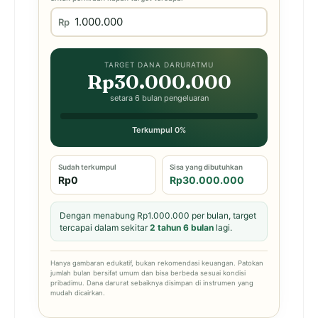
Rp
TARGET DANA DARURATMU
Rp30.000.000
setara 6 bulan pengeluaran
Terkumpul 0%
Sudah terkumpul
Sisa yang dibutuhkan
Rp0
Rp30.000.000
Dengan menabung Rp1.000.000 per bulan, target
tercapai dalam sekitar
2 tahun 6 bulan
lagi.
Hanya gambaran edukatif, bukan rekomendasi keuangan. Patokan
jumlah bulan bersifat umum dan bisa berbeda sesuai kondisi
pribadimu. Dana darurat sebaiknya disimpan di instrumen yang
mudah dicairkan.