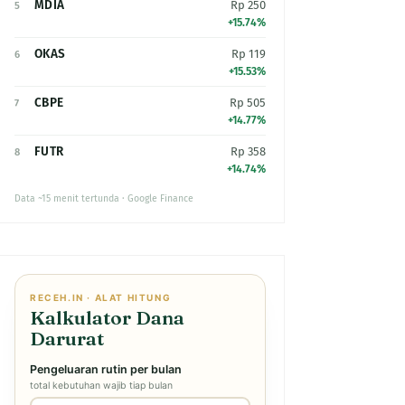
MDIA
Rp 250
5
+15.74%
OKAS
Rp 119
6
+15.53%
CBPE
Rp 505
7
+14.77%
FUTR
Rp 358
8
+14.74%
Data ~15 menit tertunda · Google Finance
RECEH.IN · ALAT HITUNG
Kalkulator Dana
Darurat
Pengeluaran rutin per bulan
total kebutuhan wajib tiap bulan