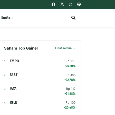
l Emiten
Saham Top Gainer
Lihat semua →
TMPO
Rp 159
1
+25.20%
FAST
Rp 388
2
+22.78%
IATA
Rp 117
3
+21.88%
JGLE
Rp 100
4
+20.48%