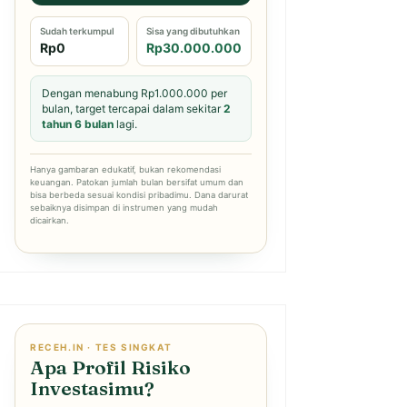
Sudah terkumpul
Sisa yang dibutuhkan
Rp0
Rp30.000.000
Dengan menabung Rp1.000.000 per
bulan, target tercapai dalam sekitar
2
tahun 6 bulan
lagi.
Hanya gambaran edukatif, bukan rekomendasi
keuangan. Patokan jumlah bulan bersifat umum dan
bisa berbeda sesuai kondisi pribadimu. Dana darurat
sebaiknya disimpan di instrumen yang mudah
dicairkan.
RECEH.IN · TES SINGKAT
Apa Profil Risiko
Investasimu?