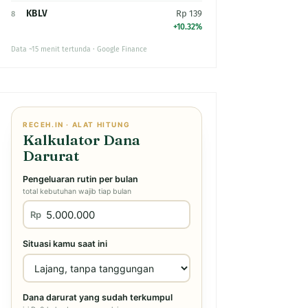
KBLV
Rp 139
8
+10.32%
Data ~15 menit tertunda · Google Finance
RECEH.IN · ALAT HITUNG
Kalkulator Dana
Darurat
Pengeluaran rutin per bulan
total kebutuhan wajib tiap bulan
Rp
Situasi kamu saat ini
Dana darurat yang sudah terkumpul