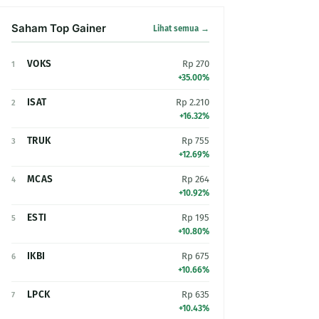
Saham Top Gainer
Lihat semua →
VOKS
Rp 270
1
+35.00%
ISAT
Rp 2.210
2
+16.32%
TRUK
Rp 755
3
+12.69%
MCAS
Rp 264
4
+10.92%
ESTI
Rp 195
5
+10.80%
IKBI
Rp 675
6
+10.66%
LPCK
Rp 635
7
+10.43%