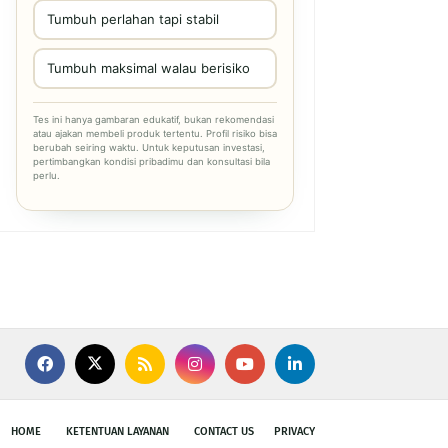
Tumbuh perlahan tapi stabil
Tumbuh maksimal walau berisiko
Tes ini hanya gambaran edukatif, bukan rekomendasi
atau ajakan membeli produk tertentu. Profil risiko bisa
berubah seiring waktu. Untuk keputusan investasi,
pertimbangkan kondisi pribadimu dan konsultasi bila
perlu.
HOME
KETENTUAN LAYANAN
CONTACT US
PRIVACY