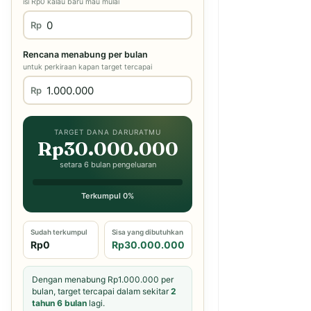
isi Rp0 kalau baru mau mulai
Rp
Rencana menabung per bulan
untuk perkiraan kapan target tercapai
Rp
TARGET DANA DARURATMU
Rp30.000.000
setara 6 bulan pengeluaran
Terkumpul 0%
Sudah terkumpul
Sisa yang dibutuhkan
Rp0
Rp30.000.000
Dengan menabung Rp1.000.000 per
bulan, target tercapai dalam sekitar
2
tahun 6 bulan
lagi.