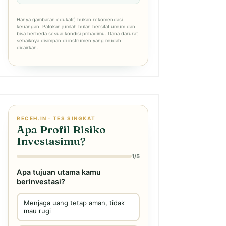
Hanya gambaran edukatif, bukan rekomendasi
keuangan. Patokan jumlah bulan bersifat umum dan
bisa berbeda sesuai kondisi pribadimu. Dana darurat
sebaiknya disimpan di instrumen yang mudah
dicairkan.
RECEH.IN · TES SINGKAT
Apa Profil Risiko
Investasimu?
1/5
Apa tujuan utama kamu
berinvestasi?
Menjaga uang tetap aman, tidak
mau rugi