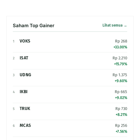
Saham Top Gainer
Lihat semua →
VOKS
Rp 268
1
+33.00%
ISAT
Rp 2.210
2
+15.79%
UDNG
Rp 1.375
3
+9.60%
IKBI
Rp 665
4
+9.02%
TRUK
Rp 730
5
+8.21%
MCAS
Rp 256
6
+7.56%