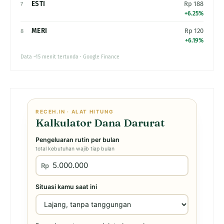
ESTI
Rp 188
7
+6.25%
MERI
Rp 120
8
+6.19%
Data ~15 menit tertunda · Google Finance
RECEH.IN · ALAT HITUNG
Kalkulator Dana Darurat
Pengeluaran rutin per bulan
total kebutuhan wajib tiap bulan
Rp
Situasi kamu saat ini