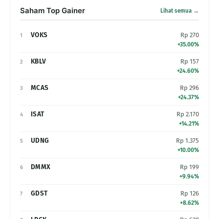
Saham Top Gainer
Lihat semua →
VOKS
Rp 270
1
+35.00%
KBLV
Rp 157
2
+24.60%
MCAS
Rp 296
3
+24.37%
ISAT
Rp 2.170
4
+14.21%
UDNG
Rp 1.375
5
+10.00%
DMMX
Rp 199
6
+9.94%
GDST
Rp 126
7
+8.62%