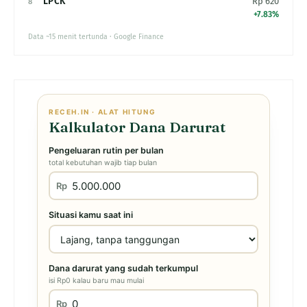
LPCK
Rp 620
8
+7.83%
Data ~15 menit tertunda · Google Finance
RECEH.IN · ALAT HITUNG
Kalkulator Dana Darurat
Pengeluaran rutin per bulan
total kebutuhan wajib tiap bulan
Rp
Situasi kamu saat ini
Dana darurat yang sudah terkumpul
isi Rp0 kalau baru mau mulai
Rp