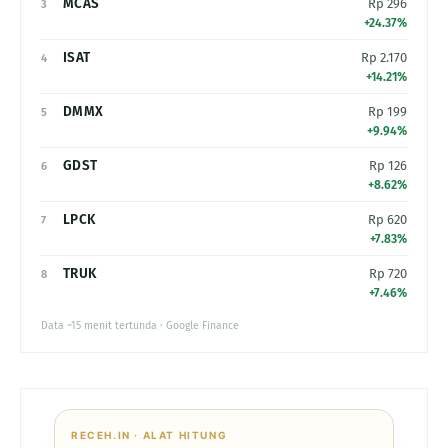
MCAS
Rp 296
3
+24.37%
ISAT
Rp 2.170
4
+14.21%
DMMX
Rp 199
5
+9.94%
GDST
Rp 126
6
+8.62%
LPCK
Rp 620
7
+7.83%
TRUK
Rp 720
8
+7.46%
Data ~15 menit tertunda · Google Finance
RECEH.IN · ALAT HITUNG