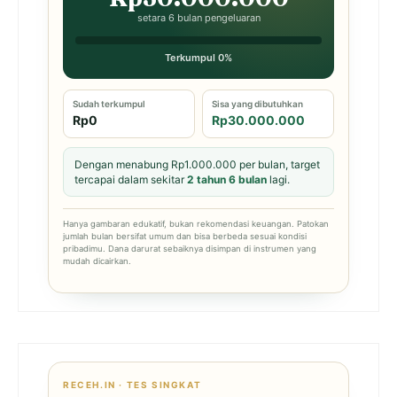
setara 6 bulan pengeluaran
Terkumpul 0%
Sudah terkumpul
Sisa yang dibutuhkan
Rp0
Rp30.000.000
Dengan menabung Rp1.000.000 per bulan, target
tercapai dalam sekitar
2 tahun 6 bulan
lagi.
Hanya gambaran edukatif, bukan rekomendasi keuangan. Patokan
jumlah bulan bersifat umum dan bisa berbeda sesuai kondisi
pribadimu. Dana darurat sebaiknya disimpan di instrumen yang
mudah dicairkan.
RECEH.IN · TES SINGKAT