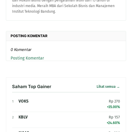
dan Hukum Bisnis dengan pengalaman lebih dari 15 tahun di
industri media. Meraih MBA dari Sekolah Bisnis dan Manajemen
Institut Teknologi Bandung.
POSTING KOMENTAR
0 Komentar
Posting Komentar
Saham Top Gainer
Lihat semua →
VOKS
Rp 270
1
+35.00%
KBLV
Rp 157
2
+24.60%