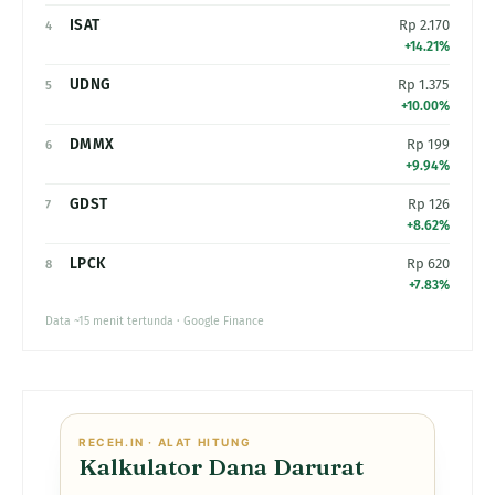
ISAT
Rp 2.170
4
+14.21%
UDNG
Rp 1.375
5
+10.00%
DMMX
Rp 199
6
+9.94%
GDST
Rp 126
7
+8.62%
LPCK
Rp 620
8
+7.83%
Data ~15 menit tertunda · Google Finance
RECEH.IN · ALAT HITUNG
Kalkulator Dana Darurat