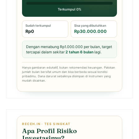
Terkumpul 0%
Sudah terkumpul
Sisa yang dibutuhkan
Rp0
Rp30.000.000
Dengan menabung Rp1.000.000 per bulan, target
tercapai dalam sekitar
2 tahun 6 bulan
lagi.
Hanya gambaran edukatif, bukan rekomendasi keuangan. Patokan
jumlah bulan bersifat umum dan bisa berbeda sesuai kondisi
pribadimu. Dana darurat sebaiknya disimpan di instrumen yang
mudah dicairkan.
RECEH.IN · TES SINGKAT
Apa Profil Risiko
Investasimu?