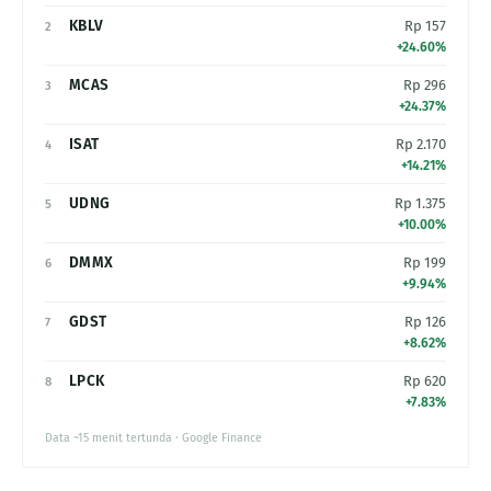
KBLV
Rp 157
2
+24.60%
MCAS
Rp 296
3
+24.37%
ISAT
Rp 2.170
4
+14.21%
UDNG
Rp 1.375
5
+10.00%
DMMX
Rp 199
6
+9.94%
GDST
Rp 126
7
+8.62%
LPCK
Rp 620
8
+7.83%
Data ~15 menit tertunda · Google Finance