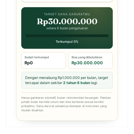
TARGET DANA DARURATMU
Rp30.000.000
setara 6 bulan pengeluaran
Terkumpul 0%
Sudah terkumpul
Sisa yang dibutuhkan
Rp0
Rp30.000.000
Dengan menabung Rp1.000.000 per bulan, target
tercapai dalam sekitar
2 tahun 6 bulan
lagi.
Hanya gambaran edukatif, bukan rekomendasi keuangan. Patokan
jumlah bulan bersifat umum dan bisa berbeda sesuai kondisi
pribadimu. Dana darurat sebaiknya disimpan di instrumen yang
mudah dicairkan.