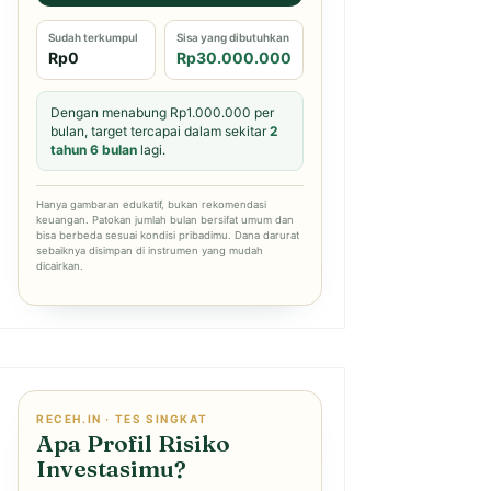
Sudah terkumpul
Sisa yang dibutuhkan
Rp0
Rp30.000.000
Dengan menabung Rp1.000.000 per
bulan, target tercapai dalam sekitar
2
tahun 6 bulan
lagi.
Hanya gambaran edukatif, bukan rekomendasi
keuangan. Patokan jumlah bulan bersifat umum dan
bisa berbeda sesuai kondisi pribadimu. Dana darurat
sebaiknya disimpan di instrumen yang mudah
dicairkan.
RECEH.IN · TES SINGKAT
Apa Profil Risiko
Investasimu?