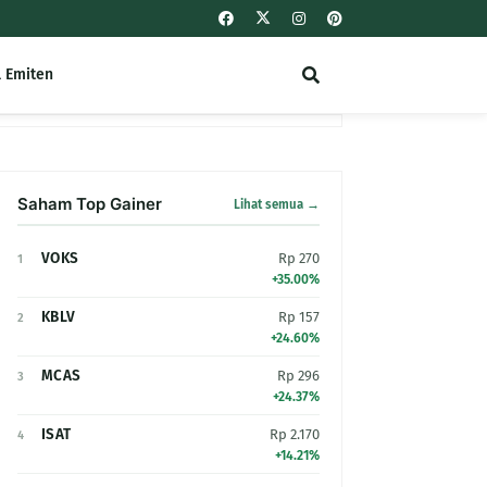
l Emiten
Saham Top Gainer
Lihat semua →
VOKS
Rp 270
1
+35.00%
KBLV
Rp 157
2
+24.60%
MCAS
Rp 296
3
+24.37%
ISAT
Rp 2.170
4
+14.21%