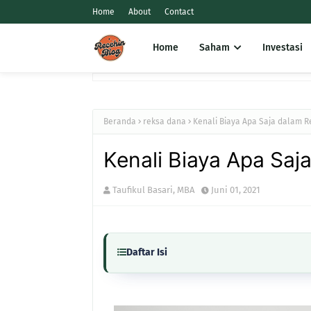
Home
About
Contact
Home
Saham
Investasi
Beranda
reksa dana
Kenali Biaya Apa Saja dalam 
Kenali Biaya Apa Sa
Taufikul Basari, MBA
Juni 01, 2021
Daftar Isi