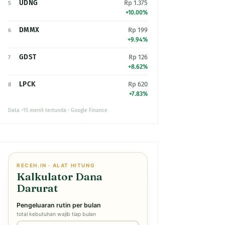
UDNG
Rp 1.375
5
+10.00%
DMMX
Rp 199
6
+9.94%
GDST
Rp 126
7
+8.62%
LPCK
Rp 620
8
+7.83%
Data ~15 menit tertunda · Google Finance
RECEH.IN · ALAT HITUNG
Kalkulator Dana
Darurat
Pengeluaran rutin per bulan
total kebutuhan wajib tiap bulan