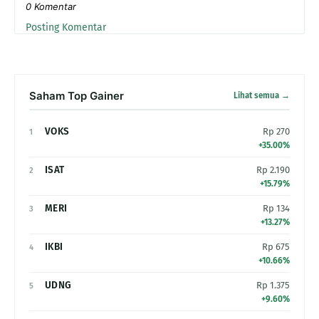
0 Komentar
Posting Komentar
Saham Top Gainer
Lihat semua →
VOKS
Rp 270
1
+35.00%
ISAT
Rp 2.190
2
+15.79%
MERI
Rp 134
3
+13.27%
IKBI
Rp 675
4
+10.66%
UDNG
Rp 1.375
5
+9.60%