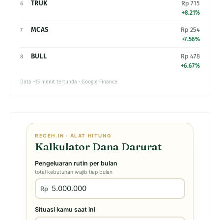
TRUK
Rp 715
6
+8.21%
MCAS
Rp 254
7
+7.56%
BULL
Rp 478
8
+6.67%
Data ~15 menit tertunda · Google Finance
RECEH.IN · ALAT HITUNG
Kalkulator Dana Darurat
Pengeluaran rutin per bulan
total kebutuhan wajib tiap bulan
Rp
Situasi kamu saat ini