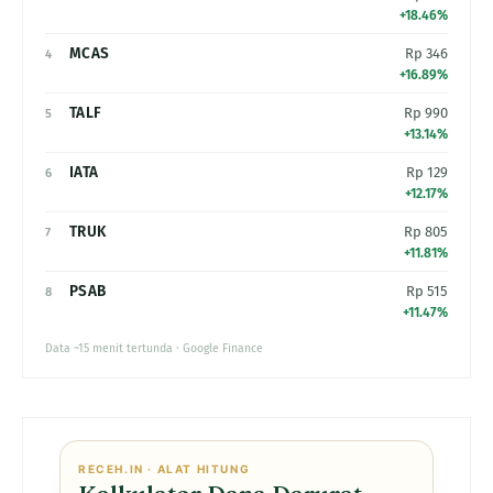
+18.46%
MCAS
Rp 346
4
+16.89%
TALF
Rp 990
5
+13.14%
IATA
Rp 129
6
+12.17%
TRUK
Rp 805
7
+11.81%
PSAB
Rp 515
8
+11.47%
Data ~15 menit tertunda · Google Finance
RECEH.IN · ALAT HITUNG