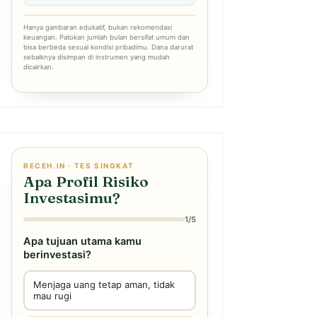
Hanya gambaran edukatif, bukan rekomendasi
keuangan. Patokan jumlah bulan bersifat umum dan
bisa berbeda sesuai kondisi pribadimu. Dana darurat
sebaiknya disimpan di instrumen yang mudah
dicairkan.
RECEH.IN · TES SINGKAT
Apa Profil Risiko
Investasimu?
1/5
Apa tujuan utama kamu
berinvestasi?
Menjaga uang tetap aman, tidak
mau rugi