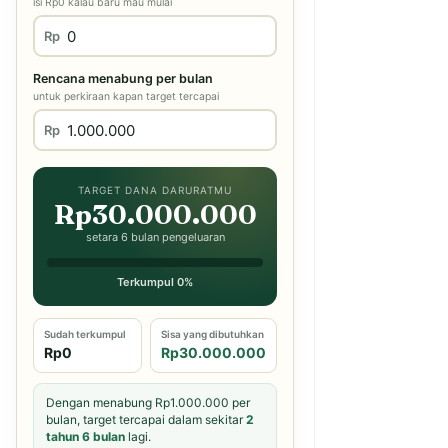
isi Rp0 kalau baru mau mulai
Rp
Rencana menabung per bulan
untuk perkiraan kapan target tercapai
Rp
TARGET DANA DARURATMU
Rp30.000.000
setara 6 bulan pengeluaran
Terkumpul 0%
Sudah terkumpul
Sisa yang dibutuhkan
Rp0
Rp30.000.000
Dengan menabung Rp1.000.000 per
bulan, target tercapai dalam sekitar
2
tahun 6 bulan
lagi.