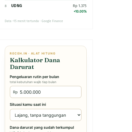
UDNG
Rp 1.375
8
+10.00%
Data ~15 menit tertunda · Google Finance
RECEH.IN · ALAT HITUNG
Kalkulator Dana
Darurat
Pengeluaran rutin per bulan
total kebutuhan wajib tiap bulan
Rp
Situasi kamu saat ini
Dana darurat yang sudah terkumpul