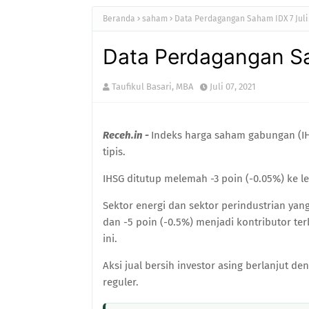
Beranda
saham
Data Perdagangan Saham IDX 7 Juli
Data Perdagangan Sa
Taufikul Basari, MBA
Juli 07, 2021
Receh.in -
Indeks harga saham gabungan (IH
tipis.
IHSG ditutup melemah -3 poin (-0.05%) ke le
Sektor energi dan sektor perindustrian ya
dan -5 poin (-0.5%) menjadi kontributor t
ini.
Aksi jual bersih investor asing berlanjut de
reguler.