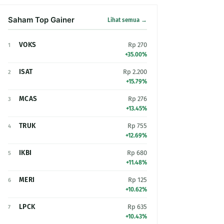
Saham Top Gainer
Lihat semua →
VOKS
Rp 270
1
+35.00%
ISAT
Rp 2.200
2
+15.79%
MCAS
Rp 276
3
+13.45%
TRUK
Rp 755
4
+12.69%
IKBI
Rp 680
5
+11.48%
MERI
Rp 125
6
+10.62%
LPCK
Rp 635
7
+10.43%