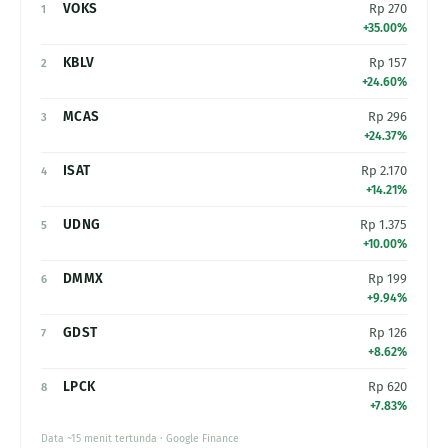
VOKS
Rp 270
1
+35.00%
KBLV
Rp 157
2
+24.60%
MCAS
Rp 296
3
+24.37%
ISAT
Rp 2.170
4
+14.21%
UDNG
Rp 1.375
5
+10.00%
DMMX
Rp 199
6
+9.94%
GDST
Rp 126
7
+8.62%
LPCK
Rp 620
8
+7.83%
Data ~15 menit tertunda · Google Finance