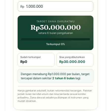
Rp
TARGET DANA DARURATMU
Rp30.000.000
setara 6 bulan pengeluaran
Terkumpul 0%
Sudah terkumpul
Sisa yang dibutuhkan
Rp0
Rp30.000.000
Dengan menabung Rp1.000.000 per bulan, target
tercapai dalam sekitar
2 tahun 6 bulan
lagi.
Hanya gambaran edukatif, bukan rekomendasi keuangan. Patokan
jumlah bulan bersifat umum dan bisa berbeda sesuai kondisi
pribadimu. Dana darurat sebaiknya disimpan di instrumen yang
mudah dicairkan.