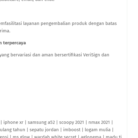
emfasilitasi layanan pengembalian produk dengan batas
rima.
 terpercaya
ng bervariasi dan aman bersertifikasi VeriSign dan
9 | iphone xr | samsung a52 | scoopy 2021 | nmax 2021 |
e ulang tahun | sepatu jordan | imboost | logam mulia |
nsi | ms glow | wardah white secret | aglonema | madu tj