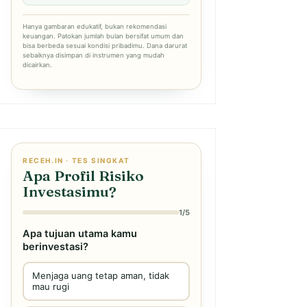
Hanya gambaran edukatif, bukan rekomendasi
keuangan. Patokan jumlah bulan bersifat umum dan
bisa berbeda sesuai kondisi pribadimu. Dana darurat
sebaiknya disimpan di instrumen yang mudah
dicairkan.
RECEH.IN · TES SINGKAT
Apa Profil Risiko
Investasimu?
1/5
Apa tujuan utama kamu
berinvestasi?
Menjaga uang tetap aman, tidak
mau rugi