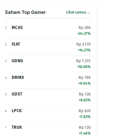
Saham Top Gainer
Lihat semua →
MCAS
Rp 296
1
+24.37%
ISAT
Rp 2.170
2
+14.21%
UDNG
Rp 1.375
3
+10.00%
DMMX
Rp 199
4
+9.94%
GDST
Rp 126
5
+8.62%
LPCK
Rp 620
6
+7.83%
TRUK
Rp 720
7
+7.46%