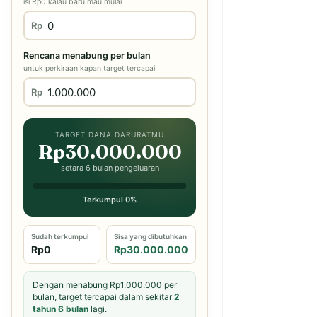
isi Rp0 kalau baru mau mulai
Rp
Rencana menabung per bulan
untuk perkiraan kapan target tercapai
Rp
TARGET DANA DARURATMU
Rp30.000.000
setara 6 bulan pengeluaran
Terkumpul 0%
Sudah terkumpul
Sisa yang dibutuhkan
Rp0
Rp30.000.000
Dengan menabung Rp1.000.000 per
bulan, target tercapai dalam sekitar
2
tahun 6 bulan
lagi.