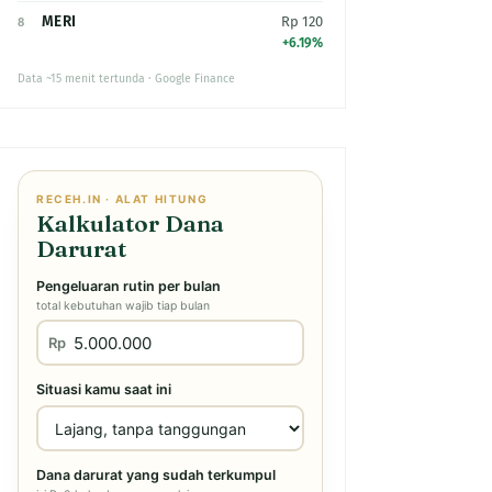
MERI
Rp 120
8
+6.19%
Data ~15 menit tertunda · Google Finance
RECEH.IN · ALAT HITUNG
Kalkulator Dana
Darurat
Pengeluaran rutin per bulan
total kebutuhan wajib tiap bulan
Rp
Situasi kamu saat ini
Dana darurat yang sudah terkumpul