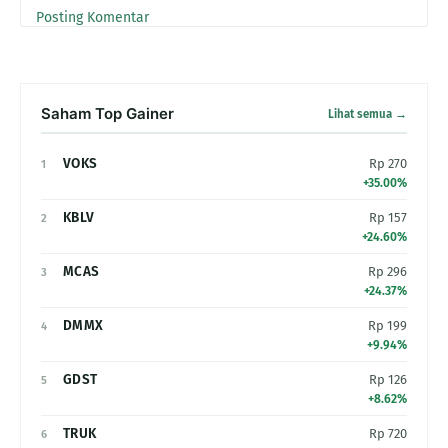
Posting Komentar
Saham Top Gainer
Lihat semua →
VOKS
Rp 270
1
+35.00%
KBLV
Rp 157
2
+24.60%
MCAS
Rp 296
3
+24.37%
DMMX
Rp 199
4
+9.94%
GDST
Rp 126
5
+8.62%
TRUK
Rp 720
6