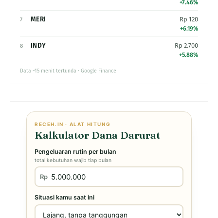
+7.46%
MERI
Rp 120
7
+6.19%
INDY
Rp 2.700
8
+5.88%
Data ~15 menit tertunda · Google Finance
RECEH.IN · ALAT HITUNG
Kalkulator Dana Darurat
Pengeluaran rutin per bulan
total kebutuhan wajib tiap bulan
Rp
Situasi kamu saat ini