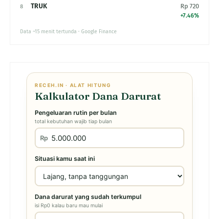
TRUK
Rp 720
8
+7.46%
Data ~15 menit tertunda · Google Finance
RECEH.IN · ALAT HITUNG
Kalkulator Dana Darurat
Pengeluaran rutin per bulan
total kebutuhan wajib tiap bulan
Rp
Situasi kamu saat ini
Dana darurat yang sudah terkumpul
isi Rp0 kalau baru mau mulai