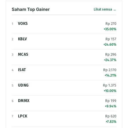
Saham Top Gainer
Lihat semua →
VOKS
Rp 270
1
+35.00%
KBLV
Rp 157
2
+24.60%
MCAS
Rp 296
3
+24.37%
ISAT
Rp 2.170
4
+14.21%
UDNG
Rp 1.375
5
+10.00%
DMMX
Rp 199
6
+9.94%
LPCK
Rp 620
7
+7.83%