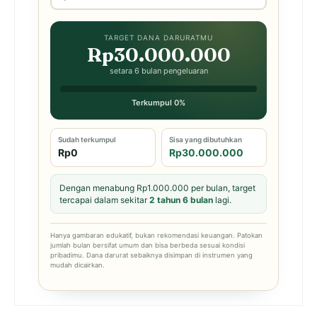
TARGET DANA DARURATMU
Rp30.000.000
setara 6 bulan pengeluaran
Terkumpul 0%
Sudah terkumpul
Sisa yang dibutuhkan
Rp0
Rp30.000.000
Dengan menabung Rp1.000.000 per bulan, target
tercapai dalam sekitar
2 tahun 6 bulan
lagi.
Hanya gambaran edukatif, bukan rekomendasi keuangan. Patokan
jumlah bulan bersifat umum dan bisa berbeda sesuai kondisi
pribadimu. Dana darurat sebaiknya disimpan di instrumen yang
mudah dicairkan.