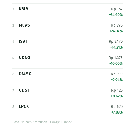
KBLV
Rp 157
2
+24.60%
MCAS
Rp 296
3
+24.37%
ISAT
Rp 2.170
4
+14.21%
UDNG
Rp 1.375
5
+10.00%
DMMX
Rp 199
6
+9.94%
GDST
Rp 126
7
+8.62%
LPCK
Rp 620
8
+7.83%
Data ~15 menit tertunda · Google Finance