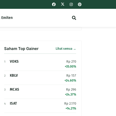
l Emiten
Saham Top Gainer
Lihat semua →
VOKS
Rp 270
1
+35.00%
KBLV
Rp 157
2
+24.60%
MCAS
Rp 296
3
+24.37%
ISAT
Rp 2.170
4
+14.21%