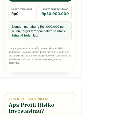
Sudah terkumpul
Sisa yang dibutuhkan
Rp0
Rp30.000.000
Dengan menabung Rp1.000.000 per
bulan, target tercapai dalam sekitar
2
tahun 6 bulan
lagi.
Hanya gambaran edukatif, bukan rekomendasi
keuangan. Patokan jumlah bulan bersifat umum dan
bisa berbeda sesuai kondisi pribadimu. Dana darurat
sebaiknya disimpan di instrumen yang mudah
dicairkan.
RECEH.IN · TES SINGKAT
Apa Profil Risiko
Investasimu?