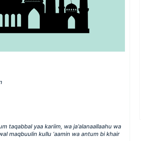
m
m taqabbal yaa kariim, wa ja’alanaallaahu wa
 wal maqbuulin kullu ‘aamin wa antum bi khair