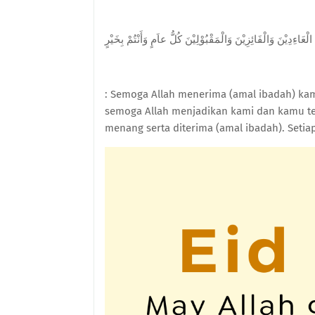
 الْعَاءِدِيْنَ وَالْفَائِزِيْنَ وَالْمَقْبُوْلِيْنَ كُلُّ عاَمٍ وَأَنْتُمْ بِخَيْرٍ
: Semoga Allah menerima (amal ibadah) kam
semoga Allah menjadikan kami dan kamu t
menang serta diterima (amal ibadah). Set