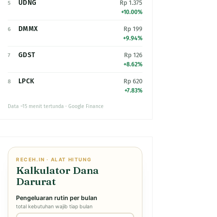
UDNG
Rp 1.375
5
+10.00%
DMMX
Rp 199
6
+9.94%
GDST
Rp 126
7
+8.62%
LPCK
Rp 620
8
+7.83%
Data ~15 menit tertunda · Google Finance
RECEH.IN · ALAT HITUNG
Kalkulator Dana
Darurat
Pengeluaran rutin per bulan
total kebutuhan wajib tiap bulan