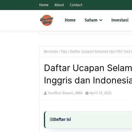
Home
About
Contact
Home
Saham
Investasi
Beranda
Tips
Daftar Ucapan Selamat Idul Fitri 1443
Daftar Ucapan Selama
Inggris dan Indonesi
Taufikul Basari, MBA
April 21, 2022
Daftar Isi