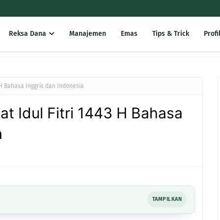
Reksa Dana
Manajemen
Emas
Tips & Trick
Profi
 H Bahasa Inggris dan Indonesia
t Idul Fitri 1443 H Bahasa
a
TAMPILKAN