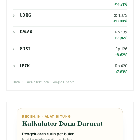
+14.21%
UDNG
Rp 1.375
5
+10.00%
DMMX
Rp 199
6
+9.94%
GDST
Rp 126
7
+8.62%
LPCK
Rp 620
8
+7.83%
Data ~15 menit tertunda · Google Finance
RECEH.IN · ALAT HITUNG
Kalkulator Dana Darurat
Pengeluaran rutin per bulan
total kebutuhan wajib tiap bulan