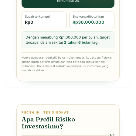
Terkumpul 0%
Sudah terkumpul
Sisa yang dibutuhkan
Rp0
Rp30.000.000
Dengan menabung Rp1.000.000 per bulan, target
tercapai dalam sekitar
2 tahun 6 bulan
lagi.
Hanya gambaran edukatif, bukan rekomendasi keuangan. Patokan
jumlah bulan bersifat umum dan bisa berbeda sesuai kondisi
pribadimu. Dana darurat sebaiknya disimpan di instrumen yang
mudah dicairkan.
RECEH.IN · TES SINGKAT
Apa Profil Risiko
Investasimu?
1/5