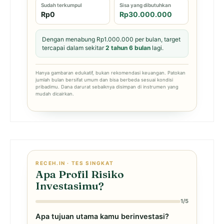
Sudah terkumpul
Sisa yang dibutuhkan
Rp0
Rp30.000.000
Dengan menabung Rp1.000.000 per bulan, target
tercapai dalam sekitar
2 tahun 6 bulan
lagi.
Hanya gambaran edukatif, bukan rekomendasi keuangan. Patokan
jumlah bulan bersifat umum dan bisa berbeda sesuai kondisi
pribadimu. Dana darurat sebaiknya disimpan di instrumen yang
mudah dicairkan.
RECEH.IN · TES SINGKAT
Apa Profil Risiko
Investasimu?
1/5
Apa tujuan utama kamu berinvestasi?