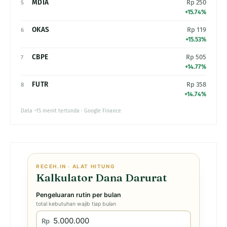
MDIA
Rp 250
5
+15.74%
OKAS
Rp 119
6
+15.53%
CBPE
Rp 505
7
+14.77%
FUTR
Rp 358
8
+14.74%
Data ~15 menit tertunda · Google Finance
RECEH.IN · ALAT HITUNG
Kalkulator Dana Darurat
Pengeluaran rutin per bulan
total kebutuhan wajib tiap bulan
Rp