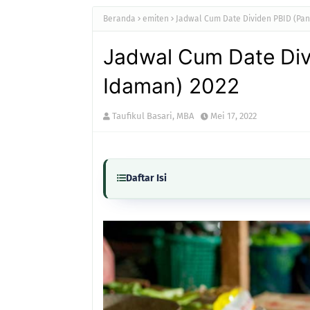
Beranda
emiten
Jadwal Cum Date Dividen PBID (Pan
Jadwal Cum Date Div
Idaman) 2022
Taufikul Basari, MBA
Mei 17, 2022
Daftar Isi