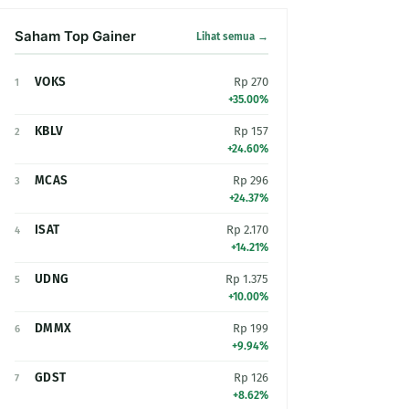
Saham Top Gainer
Lihat semua →
VOKS
Rp 270
1
+35.00%
KBLV
Rp 157
2
+24.60%
MCAS
Rp 296
3
+24.37%
ISAT
Rp 2.170
4
+14.21%
UDNG
Rp 1.375
5
+10.00%
DMMX
Rp 199
6
+9.94%
GDST
Rp 126
7
+8.62%