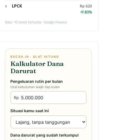
LPCK
Rp 620
8
+7.83%
Data ~15 menit tertunda · Google Finance
RECEH.IN · ALAT HITUNG
Kalkulator Dana
Darurat
Pengeluaran rutin per bulan
total kebutuhan wajib tiap bulan
Rp
Situasi kamu saat ini
Dana darurat yang sudah terkumpul