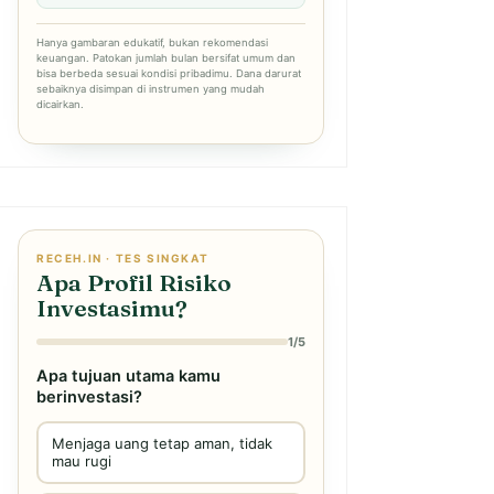
Hanya gambaran edukatif, bukan rekomendasi
keuangan. Patokan jumlah bulan bersifat umum dan
bisa berbeda sesuai kondisi pribadimu. Dana darurat
sebaiknya disimpan di instrumen yang mudah
dicairkan.
RECEH.IN · TES SINGKAT
Apa Profil Risiko
Investasimu?
1/5
Apa tujuan utama kamu
berinvestasi?
Menjaga uang tetap aman, tidak
mau rugi