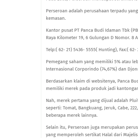
Perseroan adalah perusahaan terpadu yang
kemasan.
Kantor pusat PT Panca Budi Idaman Tbk (PBI
Raya Kilometer 19, 6 Gulungan D Nomor. 8 A
Telp:( 62- 21) 5436- 5555( Hunting), Fax:( 62-
Pemegang saham yang memiliki 5% atau leb
Internasional Corporindo (74,67%) dan Djonn
Berdasarkan klaim di websitenya, Panca Bu
memiliki merek pada produk jadi kantongan
Nah, m
erek pertama yang dijual adalah Pl
seperti: Tomat, Bangkuang, Jeruk, Cabe, 222
beberapa merek lainnya.
Selain itu, Perseroan juga merupakan peru
yang memperoleh sertikat Halal dari Majel