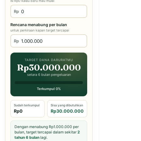
isi Rp0 kalau baru mau mulai
Rp
Rencana menabung per bulan
untuk perkiraan kapan target tercapai
Rp
TARGET DANA DARURATMU
Rp30.000.000
setara 6 bulan pengeluaran
Terkumpul 0%
Sudah terkumpul
Sisa yang dibutuhkan
Rp0
Rp30.000.000
Dengan menabung Rp1.000.000 per
bulan, target tercapai dalam sekitar
2
tahun 6 bulan
lagi.