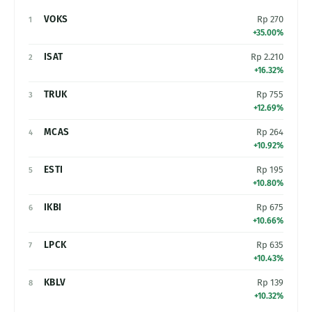
VOKS
Rp 270
1
+35.00%
ISAT
Rp 2.210
2
+16.32%
TRUK
Rp 755
3
+12.69%
MCAS
Rp 264
4
+10.92%
ESTI
Rp 195
5
+10.80%
IKBI
Rp 675
6
+10.66%
LPCK
Rp 635
7
+10.43%
KBLV
Rp 139
8
+10.32%