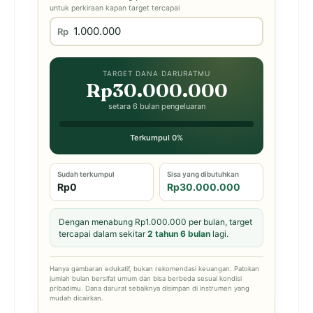
untuk perkiraan kapan target tercapai
Rp
TARGET DANA DARURATMU
Rp30.000.000
setara 6 bulan pengeluaran
Terkumpul 0%
Sudah terkumpul
Sisa yang dibutuhkan
Rp0
Rp30.000.000
Dengan menabung Rp1.000.000 per bulan, target
tercapai dalam sekitar
2 tahun 6 bulan
lagi.
Hanya gambaran edukatif, bukan rekomendasi keuangan. Patokan
jumlah bulan bersifat umum dan bisa berbeda sesuai kondisi
pribadimu. Dana darurat sebaiknya disimpan di instrumen yang
mudah dicairkan.