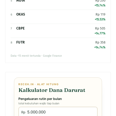
MDIA
Rp 250
5
+15.74%
OKAS
Rp 119
6
+15.53%
CBPE
Rp 505
7
+14.77%
FUTR
Rp 358
8
+14.74%
Data ~15 menit tertunda · Google Finance
RECEH.IN · ALAT HITUNG
Kalkulator Dana Darurat
Pengeluaran rutin per bulan
total kebutuhan wajib tiap bulan
Rp