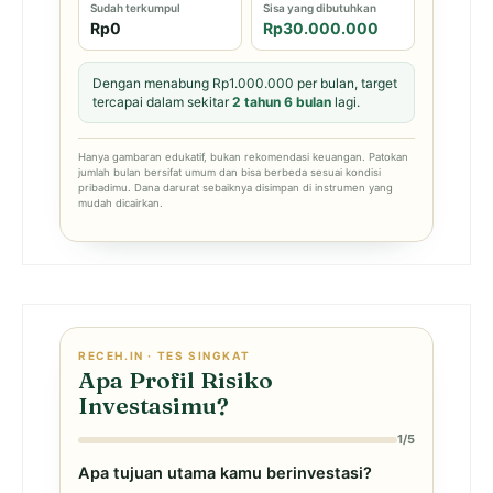
Sudah terkumpul
Sisa yang dibutuhkan
Rp0
Rp30.000.000
Dengan menabung Rp1.000.000 per bulan, target
tercapai dalam sekitar
2 tahun 6 bulan
lagi.
Hanya gambaran edukatif, bukan rekomendasi keuangan. Patokan
jumlah bulan bersifat umum dan bisa berbeda sesuai kondisi
pribadimu. Dana darurat sebaiknya disimpan di instrumen yang
mudah dicairkan.
RECEH.IN · TES SINGKAT
Apa Profil Risiko
Investasimu?
1/5
Apa tujuan utama kamu berinvestasi?