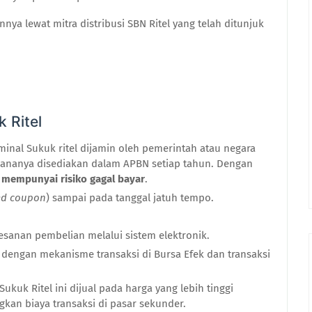
annya lewat
mitra distribusi SBN Ritel yang telah ditunjuk
 Ritel
inal Sukuk ritel dijamin oleh pemerintah
atau negara
nanya disediakan dalam APBN setiap tahun
. Dengan
 mempunyai risiko gagal bayar
.
ed coupon
) sampai pada
t
anggal
j
atuh
t
empo.
anan pembelian melalui sistem elektronik.
dengan mekanisme transaksi di Bursa Efek dan transaksi
Sukuk Ritel
ini
dijual pada harga yang lebih tinggi
kan biaya transaksi di pasar sekunder.