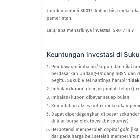
Untuk membeli
SR017
, kalian bisa melakuk
pemerintah
.
Lalu, apa menariknya
investasi SR017 ini
?
Keuntungan Investasi di Sukuk
P
embayaran imbalan/kupon dan nilai nom
berdasarkan Undang-Undang SBSN dan da
begitu,
Sukuk Ritel nantinya hampir
tidak
I
mbalan/kupon dengan jumlah tetap (
fix
I
mbalan/kupon dibayar setiap bulan.
K
emudahan akses untuk melakukan pemes
D
apat diperdagangkan di pasar sekunder 
di luar
b
ursa
e
fek (
over the counter
).
B
erpotensi memperoleh
capital gain
jika
daripada harga beli setelah memperhitung