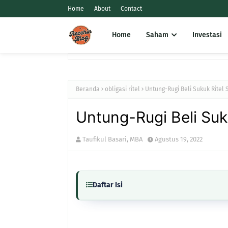
Home
About
Contact
Home
Saham
Investasi
Beranda
obligasi ritel
Untung-Rugi Beli Sukuk Ritel 
Untung-Rugi Beli Suk
Taufikul Basari, MBA
Agustus 19, 2022
Daftar Isi