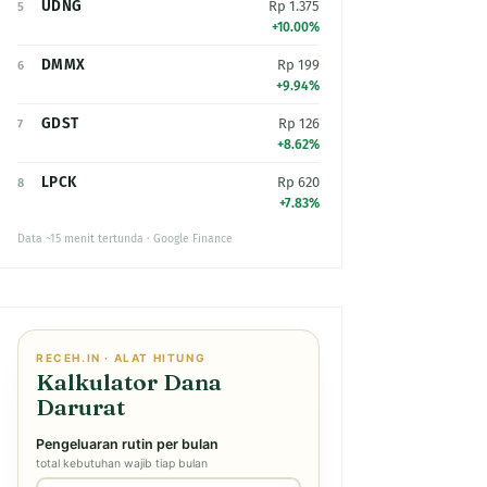
UDNG
Rp 1.375
5
+10.00%
DMMX
Rp 199
6
+9.94%
GDST
Rp 126
7
+8.62%
LPCK
Rp 620
8
+7.83%
Data ~15 menit tertunda · Google Finance
RECEH.IN · ALAT HITUNG
Kalkulator Dana
Darurat
Pengeluaran rutin per bulan
total kebutuhan wajib tiap bulan