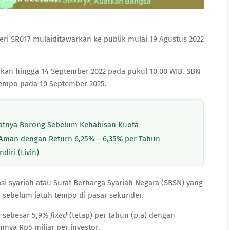
eri SR017
mulaiditawarkan ke publik mulai 19 Agustus 2022
arkan
hingga 14 September 2022 pada pukul 10.00 WIB. SBN
tempo pada 10 September 2025.
aatnya Borong Sebelum Kehabisan Kuota
 Aman dengan Return 6,25% – 6,35% per Tahun
iri (Livin)
asi syariah atau Surat Berharga Syariah Negara (SBSN)
yang
n sebelum jatuh tempo di pasar sekunder.
)
sebesar
5,9%
fixed
(tetap) per tahun (p.a) dengan
ya Rp5 miliar per investor.