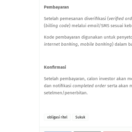
Pembayaran
Setelah pemesanan diverifikasi (
verified or
(
billing code
) melalui
email
/SMS sesuai keb
Kode pembayaran digunakan untuk penyetoran
internet banking
,
mobile banking
) dalam b
Konfirmasi
Setelah pembayaran, calon investor akan 
dan notifikasi
completed order
serta akan 
setelmen/penerbitan.
obligasi ritel
Sukuk