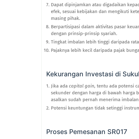
D
apat dipinjamkan atau digadaikan kepad
efek, sesuai kebijakan dan mengikuti ket
masing pihak.
B
erpartisipasi dalam aktivitas pasar ke
dengan prinsip-prinsip syariah.
Tingkat imbalan lebih tinggi daripada ra
Pajaknya lebih kecil daripada pajak bung
Kekurangan
Investasi di Suku
Jika ada
capital gain
,
tentu ada potensi cap
sekunder dengan harga di bawah harga 
asalkan sudah pernah menerima imbalan
Potensi keuntungan tidak setinggi instru
Proses Pemesanan
SR017