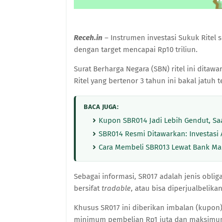
Receh.in
– Instrumen investasi
Sukuk Ritel s
dengan target mencapai Rp10 triliun.
Surat Berharga Negara (SBN)
ritel ini ditaw
Ritel yang bertenor
3
tahun ini
bakal
jatuh 
BACA JUGA:
Kupon SBR014 Jadi Lebih Gendut, S
SBR014 Resmi Ditawarkan: Investasi
Cara Membeli SBR013 Lewat Bank Mand
Sebagai informasi,
SR017 adalah jenis oblig
bersifat
tradable
,
atau
bisa diperjualbelika
Khusus
SR017
ini diberikan
imbalan (kupon
minimum pembelian Rp1 juta dan maksimumn