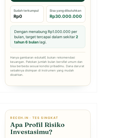
Sudah terkumpul
Sisa yang dibutuhkan
Rp0
Rp30.000.000
Dengan menabung Rp1.000.000 per
bulan, target tercapai dalam sekitar
2
tahun 6 bulan
lagi.
Hanya gambaran edukatif, bukan rekomendasi
keuangan. Patokan jumlah bulan bersifat umum dan
bisa berbeda sesuai kondisi pribadimu. Dana darurat
sebaiknya disimpan di instrumen yang mudah
dicairkan.
RECEH.IN · TES SINGKAT
Apa Profil Risiko
Investasimu?