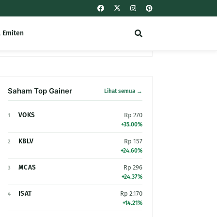
l Emiten
Saham Top Gainer
Lihat semua →
VOKS
Rp 270
1
+35.00%
KBLV
Rp 157
2
+24.60%
MCAS
Rp 296
3
+24.37%
ISAT
Rp 2.170
4
+14.21%