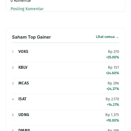
0 Komentar
Posting Komentar
Saham Top Gainer
Lihat semua →
VOKS
Rp 270
1
+35.00%
KBLV
Rp 157
2
+24.60%
MCAS
Rp 296
3
+24.37%
ISAT
Rp 2.170
4
+14.21%
UDNG
Rp 1.375
5
+10.00%
DMMX
Rp 199
6