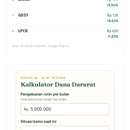
+9.94%
GDST
Rp 126
7
+8.62%
LPCK
Rp 620
8
+7.83%
Data ~15 menit tertunda · Google Finance
RECEH.IN · ALAT HITUNG
Kalkulator Dana Darurat
Pengeluaran rutin per bulan
total kebutuhan wajib tiap bulan
Rp
Situasi kamu saat ini