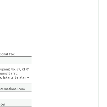
tional Tbk
atupang No. 89, RT 01
njung Barat,
, Jakarta Selatan –
ternational.com
5547