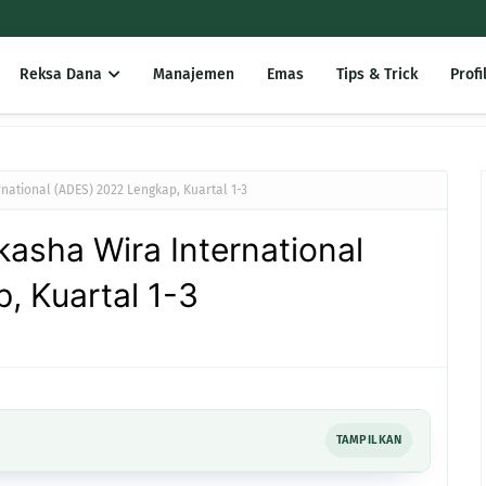
Reksa Dana
Manajemen
Emas
Tips & Trick
Profi
ational (ADES) 2022 Lengkap, Kuartal 1-3
asha Wira International
, Kuartal 1-3
TAMPILKAN