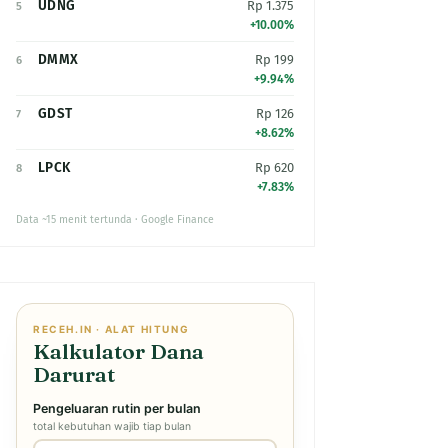
UDNG
Rp 1.375
5
+10.00%
DMMX
Rp 199
6
+9.94%
GDST
Rp 126
7
+8.62%
LPCK
Rp 620
8
+7.83%
Data ~15 menit tertunda · Google Finance
RECEH.IN · ALAT HITUNG
Kalkulator Dana
Darurat
Pengeluaran rutin per bulan
total kebutuhan wajib tiap bulan