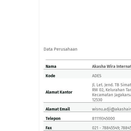
Data Perusahaan
Nama
Akasha Wira Interna
Kode
ADES
Jl. Let. Jend. TB Sim
RW 02, Kelurahan Ta
Alamat Kantor
Kecamatan Jagakarsa
12530
Alamat Email
wisnu.adji@akashain
Telepon
81119345000
Fax
021 - 78845549; 7884