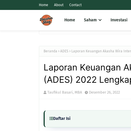
Home
About
Contact
Home
Saham
Investasi
Beranda
ADES
Laporan Keuangan Akasha Wira Intern
Laporan Keuangan Ak
(ADES) 2022 Lengkap
Taufikul Basari, MBA
Desember 26, 2022
Daftar Isi