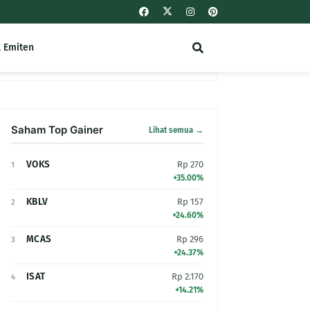
l Emiten
Saham Top Gainer
Lihat semua →
VOKS
Rp 270
1
+35.00%
KBLV
Rp 157
2
+24.60%
MCAS
Rp 296
3
+24.37%
ISAT
Rp 2.170
4
+14.21%