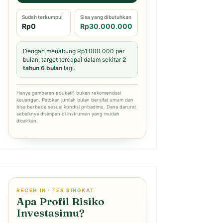
Sudah terkumpul
Sisa yang dibutuhkan
Rp0
Rp30.000.000
Dengan menabung Rp1.000.000 per
bulan, target tercapai dalam sekitar
2
tahun 6 bulan
lagi.
Hanya gambaran edukatif, bukan rekomendasi
keuangan. Patokan jumlah bulan bersifat umum dan
bisa berbeda sesuai kondisi pribadimu. Dana darurat
sebaiknya disimpan di instrumen yang mudah
dicairkan.
RECEH.IN · TES SINGKAT
Apa Profil Risiko
Investasimu?