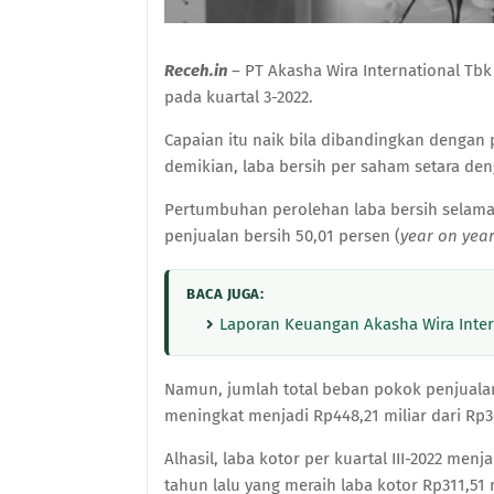
Receh.in
– PT Akasha Wira International Tb
pada kuartal 3-2022.
Capaian itu naik bila dibandingkan dengan 
demikian, laba bersih per saham setara den
P
ertumbuhan perolehan laba bersih selama 
penjualan bersih 50,01
persen
(
year on yea
BACA JUGA:
Laporan Keuangan Akasha Wira Inter
Namun, jumlah total beban pokok penjuala
meningkat menjadi Rp448,21 miliar dari Rp3
Alhasil
, laba kotor per kuartal III-2022 men
tahun lalu yang meraih laba kotor Rp311,51 m