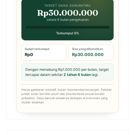
TARGET DANA DARURATMU
Rp30.000.000
setara 6 bulan pengeluaran
Terkumpul 0%
Sudah terkumpul
Sisa yang dibutuhkan
Rp0
Rp30.000.000
Dengan menabung Rp1.000.000 per bulan, target
tercapai dalam sekitar
2 tahun 6 bulan
lagi.
Hanya gambaran edukatif, bukan rekomendasi keuangan. Patokan
jumlah bulan bersifat umum dan bisa berbeda sesuai kondisi
pribadimu. Dana darurat sebaiknya disimpan di instrumen yang
mudah dicairkan.