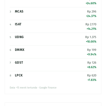
+24.60%
MCAS
Rp 296
3
+24.37%
ISAT
Rp 2.170
4
+14.21%
UDNG
Rp 1.375
5
+10.00%
DMMX
Rp 199
6
+9.94%
GDST
Rp 126
7
+8.62%
LPCK
Rp 620
8
+7.83%
Data ~15 menit tertunda · Google Finance