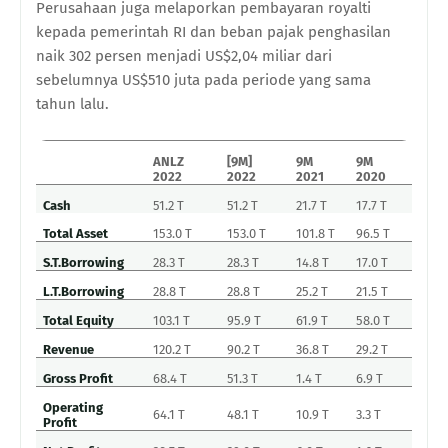
Perusahaan juga melaporkan pembayaran royalti
kepada pemerintah RI dan beban pajak penghasilan
naik 302 persen menjadi US$2,04 miliar dari
sebelumnya US$510 juta pada periode yang sama
tahun lalu.
ANLZ
[9M]
9M
9M
2022
2022
2021
2020
Cash
51.2 T
51.2 T
21.7 T
17.7 T
Total Asset
153.0 T
153.0 T
101.8 T
96.5 T
S.T.Borrowing
28.3 T
28.3 T
14.8 T
17.0 T
L.T.Borrowing
28.8 T
28.8 T
25.2 T
21.5 T
Total Equity
103.1 T
95.9 T
61.9 T
58.0 T
Revenue
120.2 T
90.2 T
36.8 T
29.2 T
Gross Profit
68.4 T
51.3 T
1.4 T
6.9 T
Operating
64.1 T
48.1 T
10.9 T
3.3 T
Profit