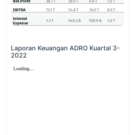
Net.Profit
38.7 T
29.0 T
6.0 T
1.6 T
EBITDA
73.1 T
54.8 T
16.0 T
8.0 T
Interest
1.3 T
949.2 B
929.9 B
1.0 T
Expense
Laporan Keuangan ADRO Kuartal 3-
2022