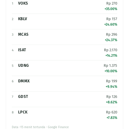
VOKS
Rp 270
1
+35.00%
KBLV
Rp 157
2
+24.60%
MCAS
Rp 296
3
+24.37%
ISAT
Rp 2.170
4
+14.21%
UDNG
Rp 1.375
5
+10.00%
DMMX
Rp 199
6
+9.94%
GDST
Rp 126
7
+8.62%
LPCK
Rp 620
8
+7.83%
Data ~15 menit tertunda · Google Finance