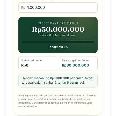
Rp
TARGET DANA DARURATMU
Rp30.000.000
setara 6 bulan pengeluaran
Terkumpul 0%
Sudah terkumpul
Sisa yang dibutuhkan
Rp0
Rp30.000.000
Dengan menabung Rp1.000.000 per bulan, target
tercapai dalam sekitar
2 tahun 6 bulan
lagi.
Hanya gambaran edukatif, bukan rekomendasi keuangan. Patokan
jumlah bulan bersifat umum dan bisa berbeda sesuai kondisi
pribadimu. Dana darurat sebaiknya disimpan di instrumen yang
mudah dicairkan.