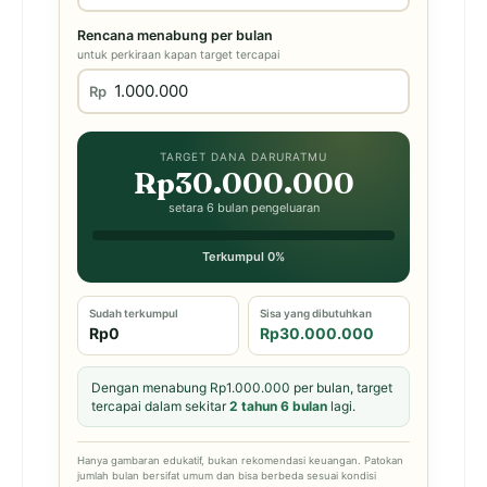
Rencana menabung per bulan
untuk perkiraan kapan target tercapai
Rp
TARGET DANA DARURATMU
Rp30.000.000
setara 6 bulan pengeluaran
Terkumpul 0%
Sudah terkumpul
Sisa yang dibutuhkan
Rp0
Rp30.000.000
Dengan menabung Rp1.000.000 per bulan, target
tercapai dalam sekitar
2 tahun 6 bulan
lagi.
Hanya gambaran edukatif, bukan rekomendasi keuangan. Patokan
jumlah bulan bersifat umum dan bisa berbeda sesuai kondisi