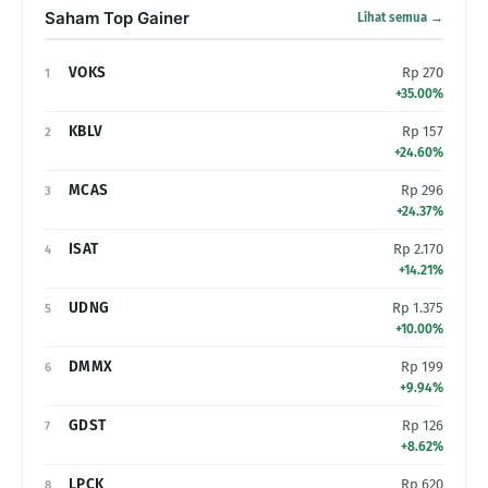
Saham Top Gainer
Lihat semua →
VOKS
Rp 270
1
+35.00%
KBLV
Rp 157
2
+24.60%
MCAS
Rp 296
3
+24.37%
ISAT
Rp 2.170
4
+14.21%
UDNG
Rp 1.375
5
+10.00%
DMMX
Rp 199
6
+9.94%
GDST
Rp 126
7
+8.62%
LPCK
Rp 620
8