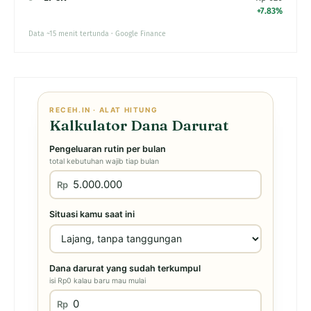
+7.83%
Data ~15 menit tertunda · Google Finance
RECEH.IN · ALAT HITUNG
Kalkulator Dana Darurat
Pengeluaran rutin per bulan
total kebutuhan wajib tiap bulan
Rp
Situasi kamu saat ini
Dana darurat yang sudah terkumpul
isi Rp0 kalau baru mau mulai
Rp