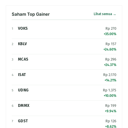
Saham Top Gainer
Lihat semua →
VOKS
Rp 270
1
+35.00%
KBLV
Rp 157
2
+24.60%
MCAS
Rp 296
3
+24.37%
ISAT
Rp 2.170
4
+14.21%
UDNG
Rp 1.375
5
+10.00%
DMMX
Rp 199
6
+9.94%
GDST
Rp 126
7
+8.62%