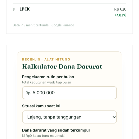
LPCK
Rp 620
8
+7.83%
Data ~15 menit tertunda · Google Finance
RECEH.IN · ALAT HITUNG
Kalkulator Dana Darurat
Pengeluaran rutin per bulan
total kebutuhan wajib tiap bulan
Rp
Situasi kamu saat ini
Dana darurat yang sudah terkumpul
isi Rp0 kalau baru mau mulai