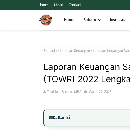
Home
About
Contact
Home
Saham
Investasi
Beranda
Laporan Keuangan
Laporan Keuangan Sar
Laporan Keuangan S
(TOWR) 2022 Lengk
Taufikul Basari, MBA
Maret 27, 2023
Daftar Isi