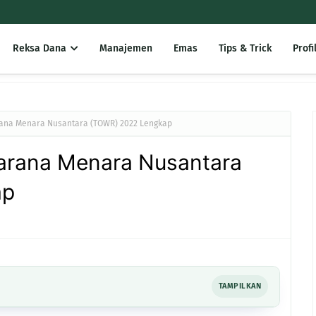
Reksa Dana
Manajemen
Emas
Tips & Trick
Profi
ana Menara Nusantara (TOWR) 2022 Lengkap
arana Menara Nusantara
ap
TAMPILKAN