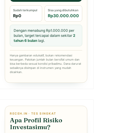
Sudah terkumpul
Sisa yang dibutuhkan
Rp0
Rp30.000.000
Dengan menabung Rp1.000.000 per
bulan, target tercapai dalam sekitar
2
tahun 6 bulan
lagi.
Hanya gambaran edukatif, bukan rekomendasi
keuangan. Patokan jumlah bulan bersifat umum dan
bisa berbeda sesuai kondisi pribadimu. Dana darurat
sebaiknya disimpan di instrumen yang mudah
dicairkan.
RECEH.IN · TES SINGKAT
Apa Profil Risiko
Investasimu?