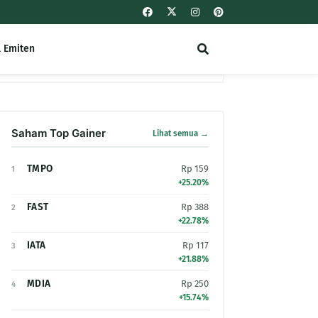
l Emiten
Saham Top Gainer
Lihat semua →
TMPO
Rp 159
1
+25.20%
FAST
Rp 388
2
+22.78%
IATA
Rp 117
3
+21.88%
MDIA
Rp 250
4
+15.74%