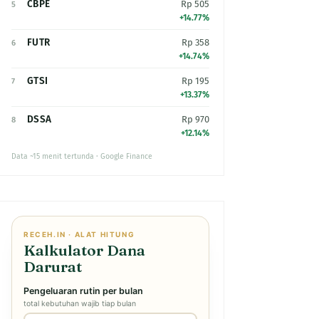
CBPE
Rp 505
5
+14.77%
FUTR
Rp 358
6
+14.74%
GTSI
Rp 195
7
+13.37%
DSSA
Rp 970
8
+12.14%
Data ~15 menit tertunda · Google Finance
RECEH.IN · ALAT HITUNG
Kalkulator Dana
Darurat
Pengeluaran rutin per bulan
total kebutuhan wajib tiap bulan