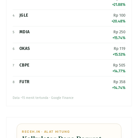
+21.88%
JGLE
Rp 100
4
+20.48%
MDIA
Rp 250
5
+15.74%
OKAS
Rp 119
6
+15.53%
CBPE
Rp 505
7
+14.77%
FUTR
Rp 358
8
+14.74%
Data ~15 menit tertunda · Google Finance
RECEH.IN · ALAT HITUNG