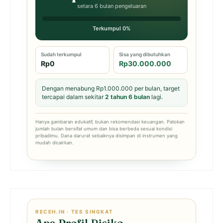
setara 6 bulan pengeluaran
Terkumpul 0%
Sudah terkumpul
Sisa yang dibutuhkan
Rp0
Rp30.000.000
Dengan menabung Rp1.000.000 per bulan, target
tercapai dalam sekitar
2 tahun 6 bulan
lagi.
Hanya gambaran edukatif, bukan rekomendasi keuangan. Patokan
jumlah bulan bersifat umum dan bisa berbeda sesuai kondisi
pribadimu. Dana darurat sebaiknya disimpan di instrumen yang
mudah dicairkan.
RECEH.IN · TES SINGKAT
Apa Profil Risiko