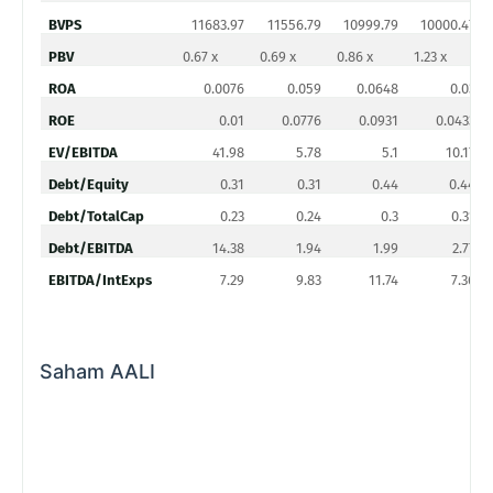
BVPS
11683.97
11556.79
10999.79
10000.47
PBV
0.67 x
0.69 x
0.86 x
1.23 x
ROA
0.0076
0.059
0.0648
0.03
ROE
0.01
0.0776
0.0931
0.0433
EV/EBITDA
41.98
5.78
5.1
10.17
Debt/Equity
0.31
0.31
0.44
0.44
Debt/TotalCap
0.23
0.24
0.3
0.31
Debt/EBITDA
14.38
1.94
1.99
2.77
EBITDA/IntExps
7.29
9.83
11.74
7.36
Saham AALI