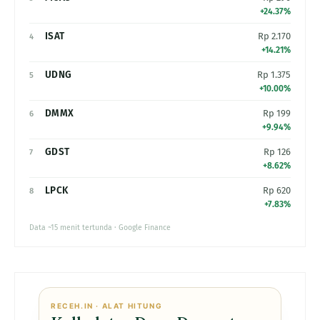
+24.37%
ISAT
Rp 2.170
4
+14.21%
UDNG
Rp 1.375
5
+10.00%
DMMX
Rp 199
6
+9.94%
GDST
Rp 126
7
+8.62%
LPCK
Rp 620
8
+7.83%
Data ~15 menit tertunda · Google Finance
RECEH.IN · ALAT HITUNG