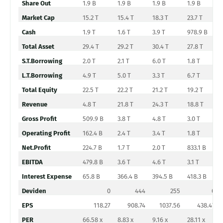
Share Out
1.9 B
1.9 B
1.9 B
1.9 B
Market Cap
15.2 T
15.4 T
18.3 T
23.7 T
Cash
1.9 T
1.6 T
3.9 T
978.9 B
Total Asset
29.4 T
29.2 T
30.4 T
27.8 T
S.T.Borrowing
2.0 T
2.1 T
6.0 T
1.8 T
L.T.Borrowing
4.9 T
5.0 T
3.3 T
6.7 T
Total Equity
22.5 T
22.2 T
21.2 T
19.2 T
Revenue
4.8 T
21.8 T
24.3 T
18.8 T
Gross Profit
509.9 B
3.8 T
4.8 T
3.0 T
Operating Profit
162.4 B
2.4 T
3.4 T
1.8 T
Net.Profit
224.7 B
1.7 T
2.0 T
833.1 B
EBITDA
479.8 B
3.6 T
4.6 T
3.1 T
Interest Expense
65.8 B
366.4 B
394.5 B
418.3 B
Deviden
0
444
255
0
EPS
118.27
908.74
1037.56
438.47
PER
66.58 x
8.83 x
9.16 x
28.11 x