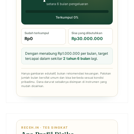
setara 6 bulan pengeluaran
Terkumpul 0%
Sudah terkumpul
Sisa yang dibutuhkan
Rp0
Rp30.000.000
Dengan menabung Rp1.000.000 per bulan, target
tercapai dalam sekitar
2 tahun 6 bulan
lagi.
Hanya gambaran edukatif, bukan rekomendasi keuangan. Patokan
jumlah bulan bersifat umum dan bisa berbeda sesuai kondisi
pribadimu. Dana darurat sebaiknya disimpan di instrumen yang
mudah dicairkan.
RECEH.IN · TES SINGKAT