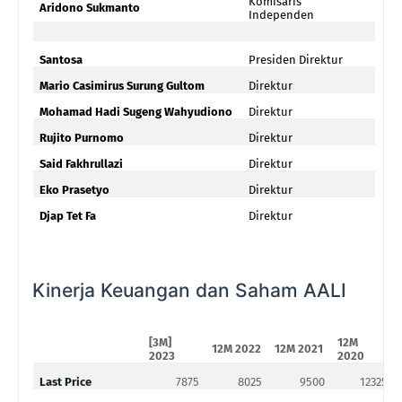
Komisaris
Aridono Sukmanto
Independen
Santosa
Presiden Direktur
Mario Casimirus Surung Gultom
Direktur
Mohamad Hadi Sugeng Wahyudiono
Direktur
Rujito Purnomo
Direktur
Said Fakhrullazi
Direktur
Eko Prasetyo
Direktur
Djap Tet Fa
Direktur
Kinerja Keuangan dan Saham AALI
[3M]
12M
12M 2022
12M 2021
2023
2020
Last Price
7875
8025
9500
12325