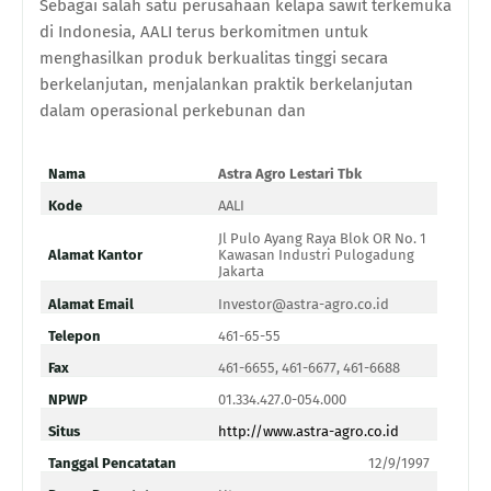
Sebagai salah satu perusahaan kelapa sawit terkemuka
di Indonesia, AALI terus berkomitmen untuk
menghasilkan produk berkualitas tinggi secara
berkelanjutan, menjalankan praktik berkelanjutan
dalam operasional perkebunan dan
Nama
Astra Agro Lestari Tbk
Kode
AALI
Jl Pulo Ayang Raya Blok OR No. 1
Alamat Kantor
Kawasan Industri Pulogadung
Jakarta
Alamat Email
Investor@astra-agro.co.id
Telepon
461-65-55
Fax
461-6655, 461-6677, 461-6688
NPWP
01.334.427.0-054.000
Situs
http://www.astra-agro.co.id
Tanggal Pencatatan
12/9/1997