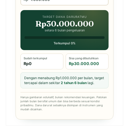
TARGET DANA DARURATMU
Rp30.000.000
setara 6 bulan pengeluaran
Terkumpul 0%
Sudah terkumpul
Sisa yang dibutuhkan
Rp0
Rp30.000.000
Dengan menabung Rp1.000.000 per bulan, target
tercapai dalam sekitar
2 tahun 6 bulan
lagi.
Hanya gambaran edukatif, bukan rekomendasi keuangan. Patokan
jumlah bulan bersifat umum dan bisa berbeda sesuai kondisi
pribadimu. Dana darurat sebaiknya disimpan di instrumen yang
mudah dicairkan.