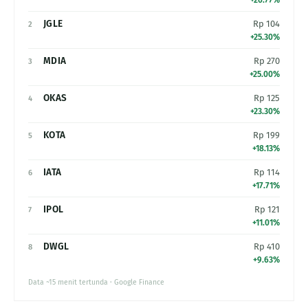
JGLE
Rp 104
2
+25.30%
MDIA
Rp 270
3
+25.00%
OKAS
Rp 125
4
+23.30%
KOTA
Rp 199
5
+18.13%
IATA
Rp 114
6
+17.71%
IPOL
Rp 121
7
+11.01%
DWGL
Rp 410
8
+9.63%
Data ~15 menit tertunda · Google Finance