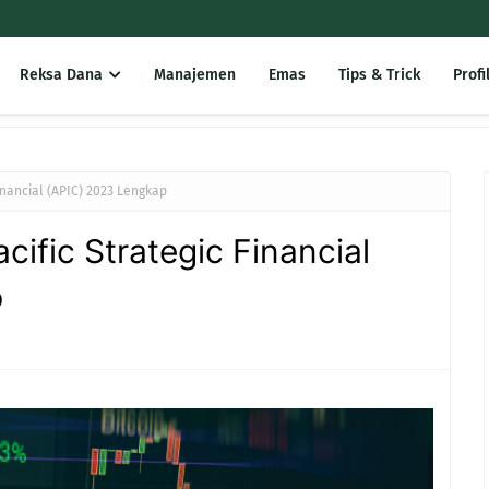
Reksa Dana
Manajemen
Emas
Tips & Trick
Profi
inancial (APIC) 2023 Lengkap
ific Strategic Financial
p