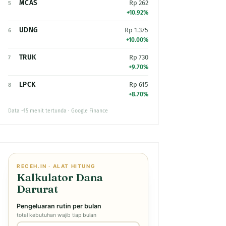
MCAS
Rp 262
5
+10.92%
UDNG
Rp 1.375
6
+10.00%
TRUK
Rp 730
7
+9.70%
LPCK
Rp 615
8
+8.70%
Data ~15 menit tertunda · Google Finance
RECEH.IN · ALAT HITUNG
Kalkulator Dana
Darurat
Pengeluaran rutin per bulan
total kebutuhan wajib tiap bulan