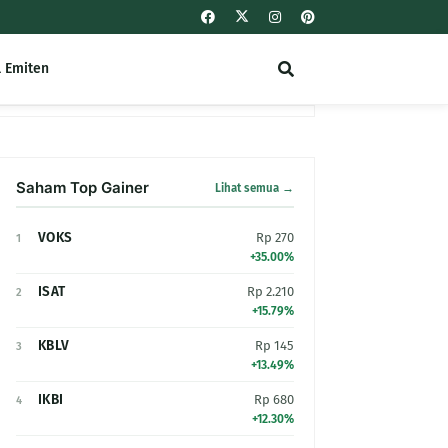
l Emiten
Saham Top Gainer
Lihat semua →
VOKS
Rp 270
1
+35.00%
ISAT
Rp 2.210
2
+15.79%
KBLV
Rp 145
3
+13.49%
IKBI
Rp 680
4
+12.30%