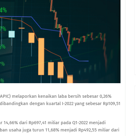
k (APIC) melaporkan kenaikan laba bersih sebesar 0,26%
r dibandingkan dengan kuartal I-2022 yang sebesar Rp109,51
 14,66% dari Rp697,41 miliar pada Q1-2022 menjadi
ban usaha juga turun 11,68% menjadi Rp492,55 miliar dari