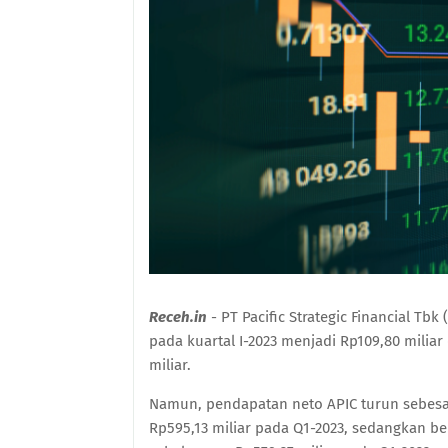
Receh.in
- PT Pacific Strategic Financial Tb
pada kuartal I-2023 menjadi Rp109,80 milia
miliar.
Namun, pendapatan neto APIC turun sebesar
Rp595,13 miliar pada Q1-2023, sedangkan be