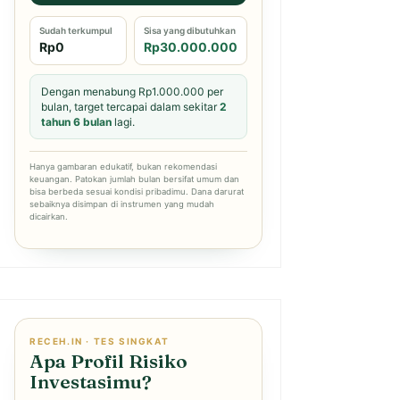
Sudah terkumpul
Sisa yang dibutuhkan
Rp0
Rp30.000.000
Dengan menabung Rp1.000.000 per
bulan, target tercapai dalam sekitar
2
tahun 6 bulan
lagi.
Hanya gambaran edukatif, bukan rekomendasi
keuangan. Patokan jumlah bulan bersifat umum dan
bisa berbeda sesuai kondisi pribadimu. Dana darurat
sebaiknya disimpan di instrumen yang mudah
dicairkan.
RECEH.IN · TES SINGKAT
Apa Profil Risiko
Investasimu?