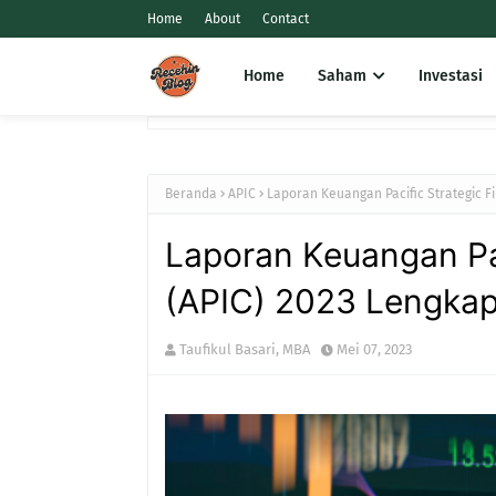
Home
About
Contact
Home
Saham
Investasi
Beranda
APIC
Laporan Keuangan Pacific Strategic F
Laporan Keuangan Pac
(APIC) 2023 Lengka
Taufikul Basari, MBA
Mei 07, 2023