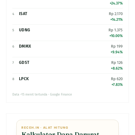
+24.37%
ISAT
Rp 2.170
4
+14.21%
UDNG
Rp 1.375
5
+10.00%
DMMX
Rp 199
6
+9.94%
GDST
Rp 126
7
+8.62%
LPCK
Rp 620
8
+7.83%
Data ~15 menit tertunda · Google Finance
RECEH.IN · ALAT HITUNG
Kalkulator Dana Darurat