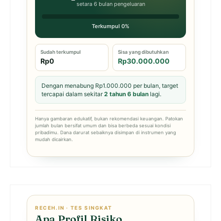
setara 6 bulan pengeluaran
Terkumpul 0%
Sudah terkumpul
Sisa yang dibutuhkan
Rp0
Rp30.000.000
Dengan menabung Rp1.000.000 per bulan, target
tercapai dalam sekitar
2 tahun 6 bulan
lagi.
Hanya gambaran edukatif, bukan rekomendasi keuangan. Patokan
jumlah bulan bersifat umum dan bisa berbeda sesuai kondisi
pribadimu. Dana darurat sebaiknya disimpan di instrumen yang
mudah dicairkan.
RECEH.IN · TES SINGKAT
Apa Profil Risiko