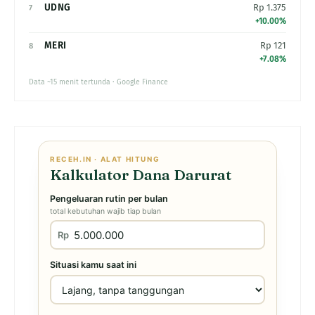
UDNG
Rp 1.375
7
+10.00%
MERI
Rp 121
8
+7.08%
Data ~15 menit tertunda · Google Finance
RECEH.IN · ALAT HITUNG
Kalkulator Dana Darurat
Pengeluaran rutin per bulan
total kebutuhan wajib tiap bulan
Rp
Situasi kamu saat ini