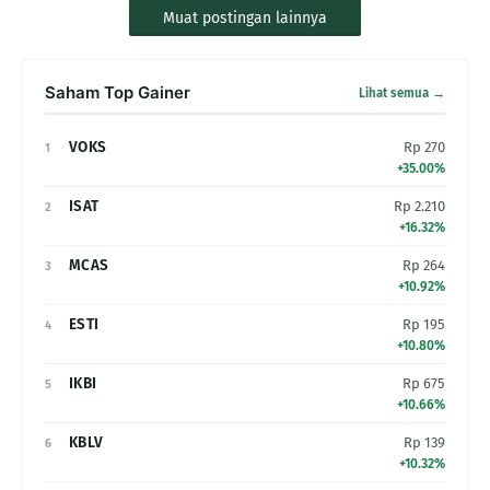
Muat postingan lainnya
Saham Top Gainer
Lihat semua →
VOKS
Rp 270
1
+35.00%
ISAT
Rp 2.210
2
+16.32%
MCAS
Rp 264
3
+10.92%
ESTI
Rp 195
4
+10.80%
IKBI
Rp 675
5
+10.66%
KBLV
Rp 139
6
+10.32%