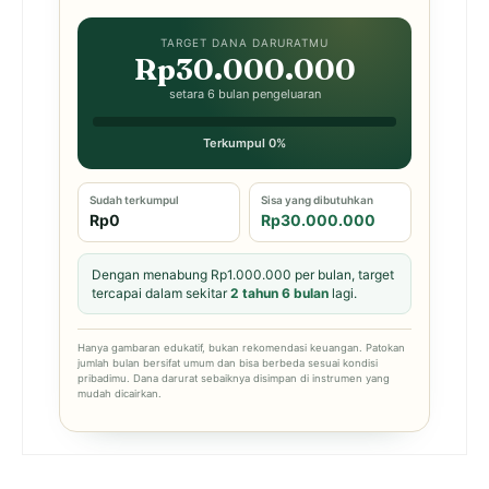
TARGET DANA DARURATMU
Rp30.000.000
setara 6 bulan pengeluaran
Terkumpul 0%
Sudah terkumpul
Sisa yang dibutuhkan
Rp0
Rp30.000.000
Dengan menabung Rp1.000.000 per bulan, target
tercapai dalam sekitar
2 tahun 6 bulan
lagi.
Hanya gambaran edukatif, bukan rekomendasi keuangan. Patokan
jumlah bulan bersifat umum dan bisa berbeda sesuai kondisi
pribadimu. Dana darurat sebaiknya disimpan di instrumen yang
mudah dicairkan.