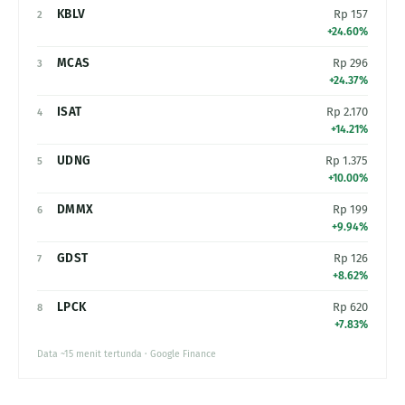
KBLV
Rp 157
2
+24.60%
MCAS
Rp 296
3
+24.37%
ISAT
Rp 2.170
4
+14.21%
UDNG
Rp 1.375
5
+10.00%
DMMX
Rp 199
6
+9.94%
GDST
Rp 126
7
+8.62%
LPCK
Rp 620
8
+7.83%
Data ~15 menit tertunda · Google Finance