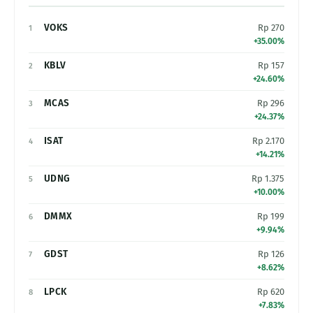
VOKS
Rp 270
1
+35.00%
KBLV
Rp 157
2
+24.60%
MCAS
Rp 296
3
+24.37%
ISAT
Rp 2.170
4
+14.21%
UDNG
Rp 1.375
5
+10.00%
DMMX
Rp 199
6
+9.94%
GDST
Rp 126
7
+8.62%
LPCK
Rp 620
8
+7.83%