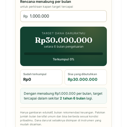
Rencana menabung per bulan
untuk perkiraan kapan target tercapai
Rp
TARGET DANA DARURATMU
Rp30.000.000
setara 6 bulan pengeluaran
Terkumpul 0%
Sudah terkumpul
Sisa yang dibutuhkan
Rp0
Rp30.000.000
Dengan menabung Rp1.000.000 per bulan, target
tercapai dalam sekitar
2 tahun 6 bulan
lagi.
Hanya gambaran edukatif, bukan rekomendasi keuangan. Patokan
jumlah bulan bersifat umum dan bisa berbeda sesuai kondisi
pribadimu. Dana darurat sebaiknya disimpan di instrumen yang
mudah dicairkan.