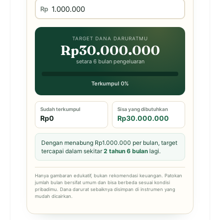
Rp
TARGET DANA DARURATMU
Rp30.000.000
setara 6 bulan pengeluaran
Terkumpul 0%
Sudah terkumpul
Sisa yang dibutuhkan
Rp0
Rp30.000.000
Dengan menabung Rp1.000.000 per bulan, target
tercapai dalam sekitar
2 tahun 6 bulan
lagi.
Hanya gambaran edukatif, bukan rekomendasi keuangan. Patokan
jumlah bulan bersifat umum dan bisa berbeda sesuai kondisi
pribadimu. Dana darurat sebaiknya disimpan di instrumen yang
mudah dicairkan.