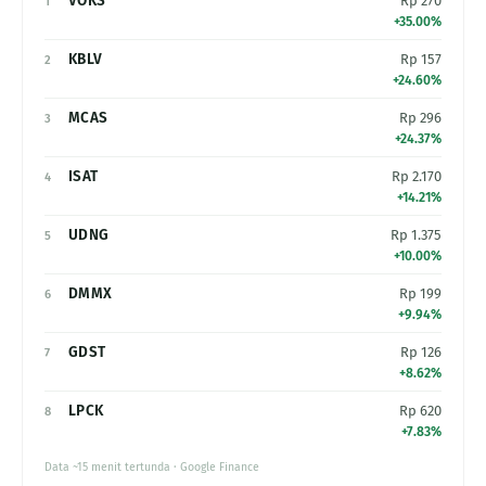
VOKS
Rp 270
1
+35.00%
KBLV
Rp 157
2
+24.60%
MCAS
Rp 296
3
+24.37%
ISAT
Rp 2.170
4
+14.21%
UDNG
Rp 1.375
5
+10.00%
DMMX
Rp 199
6
+9.94%
GDST
Rp 126
7
+8.62%
LPCK
Rp 620
8
+7.83%
Data ~15 menit tertunda · Google Finance